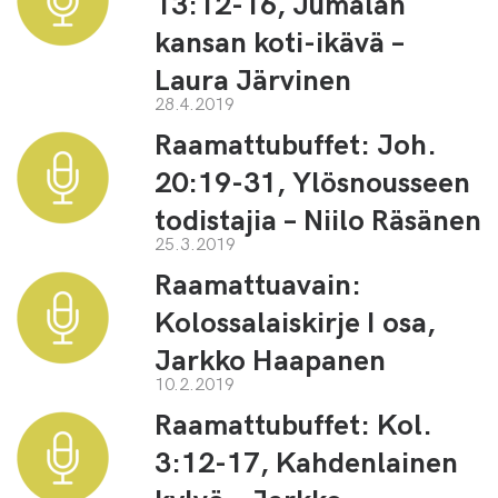
13:12-16, Jumalan
kansan koti-ikävä –
Laura Järvinen
28.4.2019
Raamattubuffet: Joh.
20:19-31, Ylösnousseen
todistajia – Niilo Räsänen
25.3.2019
Raamattuavain:
Kolossalaiskirje I osa,
Jarkko Haapanen
10.2.2019
Raamattubuffet: Kol.
3:12-17, Kahdenlainen