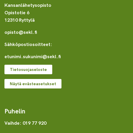
Kansanlähetysopisto
Opistotie 6
12310 Ryttylä
opisto@sekl.fi
Sähköpostiosoitteet:
etunimi.sukunimi@sekl.fi
Tietosuojaseloste
Näytä evästeasetukset
Puhelin
Vaihde: 019 77 920