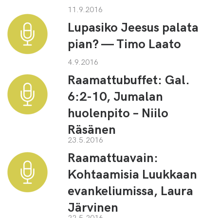
11.9.2016
Lupasiko Jeesus palata
pian? — Timo Laato
4.9.2016
Raamattubuffet: Gal.
6:2-10, Jumalan
huolenpito – Niilo
Räsänen
23.5.2016
Raamattuavain:
Kohtaamisia Luukkaan
evankeliumissa, Laura
Järvinen
22.5.2016