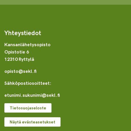
Yhteystiedot
Kansanlähetysopisto
Opistotie 6
12310 Ryttylä
opisto@sekl.fi
Sähköpostiosoitteet:
etunimi.sukunimi@sekl.fi
Tietosuojaseloste
Näytä evästeasetukset