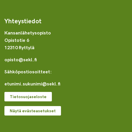
Yhteystiedot
Kansanlähetysopisto
Opistotie 6
12310 Ryttylä
opisto@sekl.fi
Sähköpostiosoitteet:
etunimi.sukunimi@sekl.fi
Tietosuojaseloste
Näytä evästeasetukset