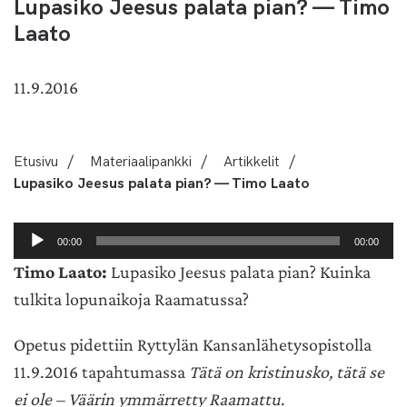
Lupasiko Jeesus palata pian? — Timo
Laato
11.9.2016
Etusivu
/
Materiaalipankki
/
Artikkelit
/
Lupasiko Jeesus palata pian? — Timo Laato
Äänitoistin
00:00
00:00
Timo Laato:
Lupasiko Jeesus palata pian? Kuinka
tulkita lopunaikoja Raamatussa?
Opetus pidettiin Ryttylän Kansanlähetysopistolla
11.9.2016 tapahtumassa
Tätä on kristinusko, tätä se
ei ole – Väärin ymmärretty Raamattu
.