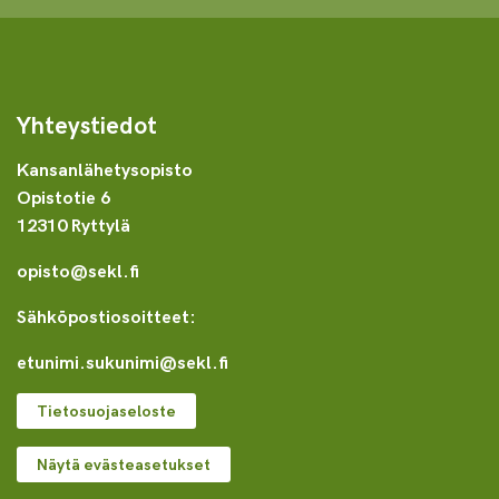
Yhteystiedot
Kansanlähetysopisto
Opistotie 6
12310 Ryttylä
opisto@sekl.fi
Sähköpostiosoitteet:
etunimi.sukunimi@sekl.fi
Tietosuojaseloste
Näytä evästeasetukset