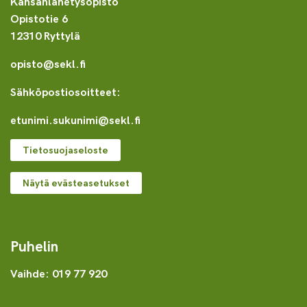
Kansanlähetysopisto
Opistotie 6
12310 Ryttylä
opisto@sekl.fi
Sähköpostiosoitteet:
etunimi.sukunimi@sekl.fi
Tietosuojaseloste
Näytä evästeasetukset
Puhelin
Vaihde: 019 77 920