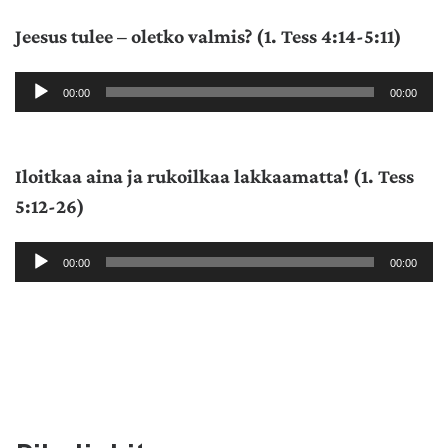
Jeesus tulee – oletko valmis? (1. Tess 4:14-5:11)
Äänitoistin
00:00
00:00
Iloitkaa aina ja rukoilkaa lakkaamatta! (1. Tess
5:12-26)
Äänitoistin
00:00
00:00