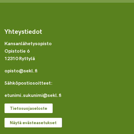
Yhteystiedot
Kansanlähetysopisto
Opistotie 6
12310 Ryttylä
opisto@sekl.fi
Sähköpostiosoitteet:
etunimi.sukunimi@sekl.fi
Tietosuojaseloste
Näytä evästeasetukset