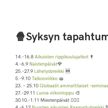
🍿Syksyn tapahtu
14.-16.8
Aikuisten rippikoulujatkot
✝️
4.-6.9
Naistenpäivät
🌹
25.-27.9
Lähetysbreikki
🆕
5.-9.10
Talkooviikko
🧽
23. – 25.10
Globaalit ammattilaiset -seminaa
27.-29.11
Luova viikonloppu
🎨
30.10.-1.11 Miestenpäivät
🙋🏻‍♂️
4.-6.12
Nuorten aikuisten Raamattubreikki
