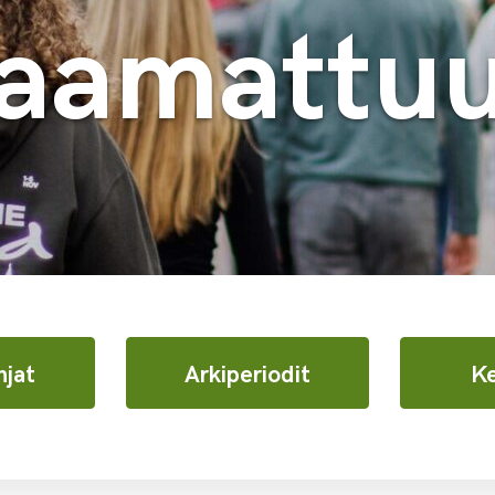
aamattu
njat
Arkiperiodit
Ke