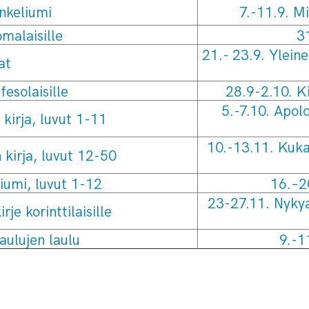
nkeliumi
7.-11.9. M
omalaisille
31
21.- 23.9. Yleine
at
fesolaisille
28.9-2.10. Ki
5.-7.10. Apolog
kirja, luvut 1-11
10.-13.11. Kuka 
kirja, luvut 12-50
iumi, luvut 1-12
16.–2
23-27.11. Nykya
je korinttilaisille
aulujen laulu
9.-1