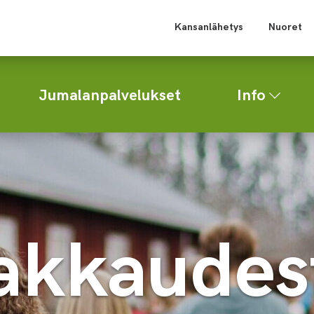
Kansanlähetys
Nuoret
Jumalanpalvelukset
Info
akkaudes