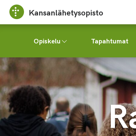
Kansanlähetysopisto
Opiskelu
Tapahtumat
R