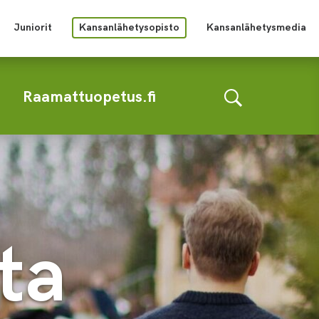
Juniorit
Kansanlähetysopisto
Kansanlähetysmedia
Raamattuopetus.fi
ta