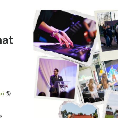
mat
ri
🌎
