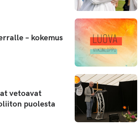
Herralle – kokemus
jat vetoavat
oliiton puolesta