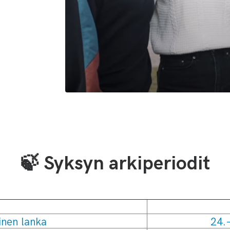
🍃 Syksyn arkiperiodit
inen lanka
24.