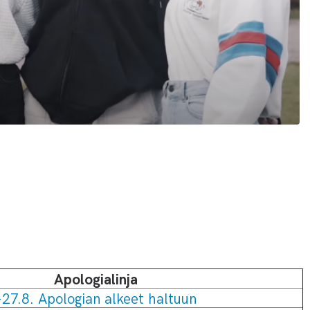
Apologialinja
–27.8. Apologian alkeet haltuun