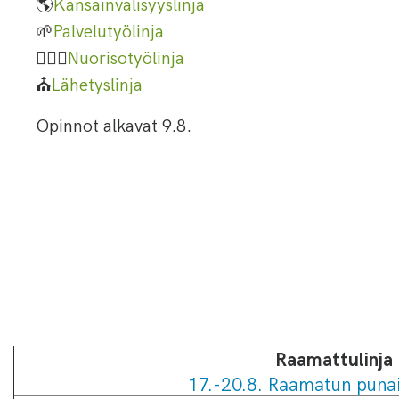
🌎
Kansainvälisyyslinja
🌱
Palvelutyölinja
🏃🏻‍♀️
Nuorisotyölinja
⛪
Lähetyslinja
Opinnot alkavat 9.8.
Raamattulinja
17.-20.8. Raamatun puna