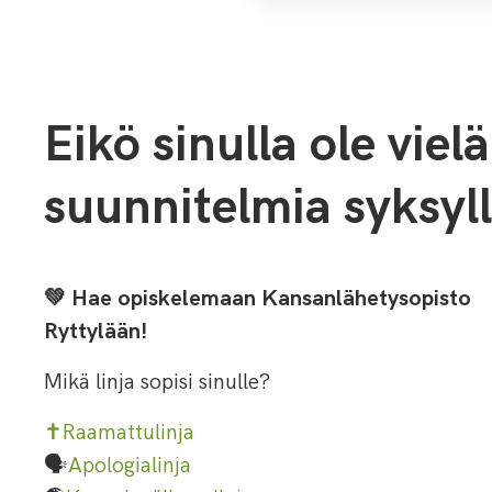
Eikö sinulla ole vielä
suunnitelmia syksyl
💚
Hae opiskelemaan Kansanlähetysopisto
Ryttylään!
Mikä linja sopisi sinulle?
✝️
Raamattulinja
🗣️
Apologialinja