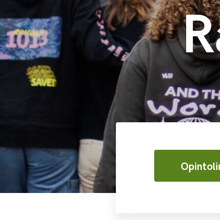
R
Opintoli