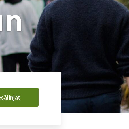
un
sälinjat