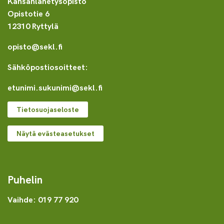
Kansanlähetysopisto
Opistotie 6
12310 Ryttylä
opisto@sekl.fi
Sähköpostiosoitteet:
etunimi.sukunimi@sekl.fi
Tietosuojaseloste
Näytä evästeasetukset
Puhelin
Vaihde: 019 77 920