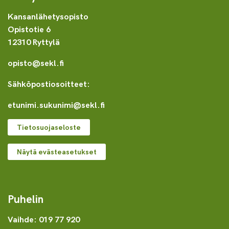
Kansanlähetysopisto
Opistotie 6
12310 Ryttylä
opisto@sekl.fi
Sähköpostiosoitteet:
etunimi.sukunimi@sekl.fi
Tietosuojaseloste
Näytä evästeasetukset
Puhelin
Vaihde: 019 77 920