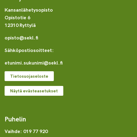
Kansanlähetysopisto
Opistotie 6
12310 Ryttylä
opisto@sekl.fi
Sähköpostiosoitteet:
etunimi.sukunimi@sekl.fi
Tietosuojaseloste
Näytä evästeasetukset
Puhelin
Vaihde: 019 77 920