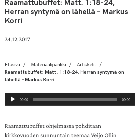
Raamattubuffet: Matt. 1:18-24,
Herran syntymä on lähellä – Markus
Korri
24.12.2017
Etusivu
/
Materiaalipankki
/
Artikkelit
/
Raamattubuffet: Matt. 1:18-24, Herran syntymä on
lähellä – Markus Korri
Äänitoistin
00:00
00:00
Raamattubuffet ohjelmassa pohditaan
kirkkovuoden sunnuntain teemaa Veijo Ollin