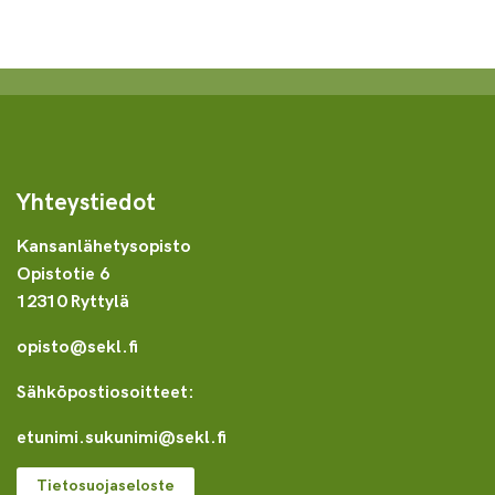
Yhteystiedot
Kansanlähetysopisto
Opistotie 6
12310 Ryttylä
opisto@sekl.fi
Sähköpostiosoitteet:
etunimi.sukunimi@sekl.fi
Tietosuojaseloste