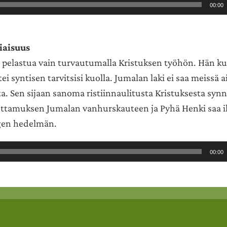
00:00
iaisuus
 pelastua vain turvautumalla Kristuksen työhön. Hän ku
tei syntisen tarvitsisi kuolla. Jumalan laki ei saa meissä
a. Sen sijaan sanoma ristiinnaulitusta Kristuksesta syn
ttamuksen Jumalan vanhurskauteen ja Pyhä Henki saa 
gen hedelmän.
00:00