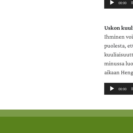
Äänitoistin
00:00
Uskon kuul
Ihminen voi
puolesta, et
kuuliaisuutt
minussa luo
aikaan Hen
Äänitoistin
00:00