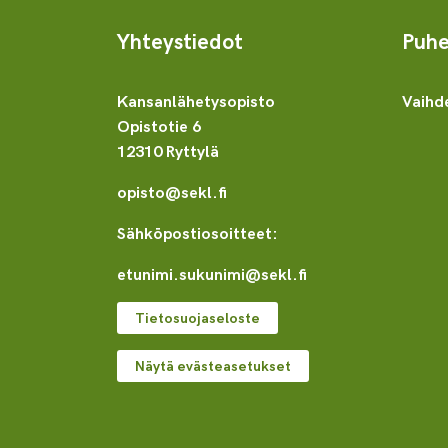
Yhteystiedot
Puhe
Kansanlähetysopisto
Vaihd
Opistotie 6
12310 Ryttylä
opisto@sekl.fi
Sähköpostiosoitteet:
etunimi.sukunimi@sekl.fi
Tietosuojaseloste
Näytä evästeasetukset