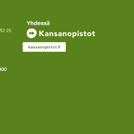
ja
pienemmäksi.
83 25
kansanopistot.fi
800