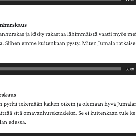
anhurskaus
anhurskas ja käsky rakastaa lähimmäistä vaatii myös me
a. Siihen emme kuitenkaan pysty. Miten Jumala ratkais
00:00
skaus
 pyrkii tekemään kaiken oikein ja olemaan hyvä Jumala
mittää sitä omavanhurskaudeksi. Se ei kuitenkaan tule 
an edessä.