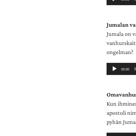
Jumalan v
Jumala on v
vanhurskait
ongelman?
Äänitoistin
00:00
Omavanhur
Kun ihminen
apostoli ni
pyhän Jumal