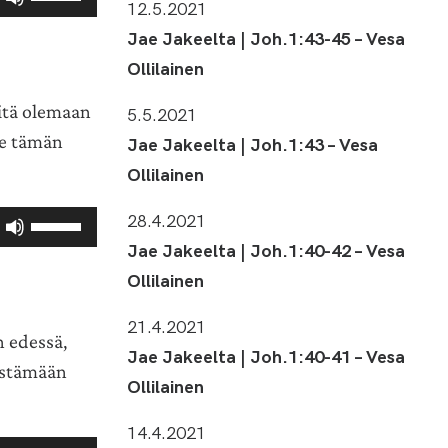
12.5.2021
ylös
Jae Jakeelta | Joh.1:43-45 – Vesa
ja
alas
Ollilainen
säädät
itä olemaan
äänenvoimakkuutta
5.5.2021
suuremmaksi
ee tämän
Jae Jakeelta | Joh.1:43 – Vesa
ja
Ollilainen
pienemmäksi.
28.4.2021
Nuolinäppäimillä
ylös
Jae Jakeelta | Joh.1:40-42 – Vesa
ja
Ollilainen
alas
säädät
21.4.2021
n edessä,
äänenvoimakkuutta
Jae Jakeelta | Joh.1:40-41 – Vesa
suuremmaksi
kestämään
Ollilainen
ja
pienemmäksi.
14.4.2021
Nuolinäppäimillä