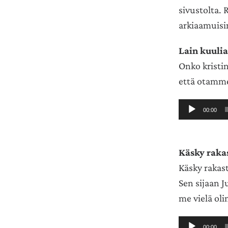
sivustolta.
arkiaamuisin 
Lain kuulia
Onko kristin
että otamme
Äänitoistin
00:00
Käsky rakas
Käsky rakast
Sen sijaan J
me vielä ol
Äänitoistin
00:00