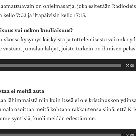
 Raamattuavain on ohjelmasarja, joka esitetään Radiodei
kello 7:03 ja iltapäivisin kello 17:15.
isuus vai uskon kuuliaisuus?
uskossa kysymys käskyistä ja tottelemisesta vai onko ydi
 vastaan Jumalan lahjat, joista tärkein on ihmisen pel
00:00
taa ei meitä auta
aa lähimmäistä niin kuin itseä ei ole kristinuskon ydin
umala osoittaa meitä kohtaan rakkautensa siinä, että Kri
imme syntisiä, kuoli meidän edestämme.
00:00