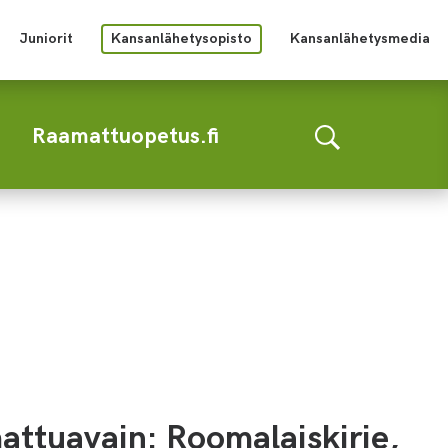
Juniorit
Kansanlähetysopisto
Kansanlähetysmedia
Raamattuopetus.fi
ttuavain: Roomalaiskirje,