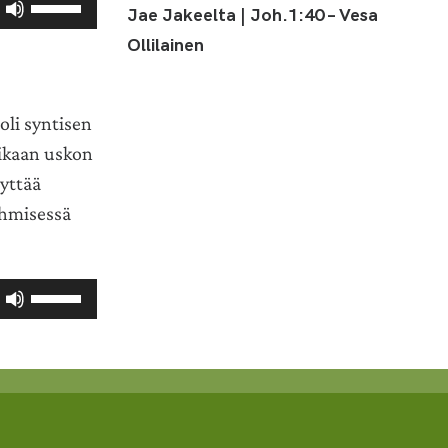
Jae Jakeelta | Joh.1:40 – Vesa
ylös
Ollilainen
ja
alas
säädät
oli syntisen
äänenvoimakkuutta
suuremmaksi
 aikaan uskon
ja
nyttää
pienemmäksi.
ihmisessä
Nuolinäppäimillä
ylös
ja
alas
säädät
äänenvoimakkuutta
suuremmaksi