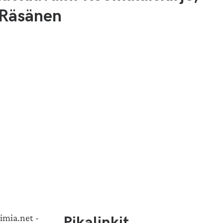
 Räsänen
Pikalinkit
imia.net -