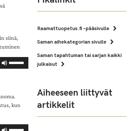
ssä
Raamattuopetus.fi –pääsivulle
n siinä,
Saman aihekategorian sivulle
astuminen
Saman tapahtuman tai sarjan kaikki
Nuolinäppäimillä
julkaisut
ylös
ja
alas
säädät
Aiheeseen liittyvät
sanoma.
äänenvoimakkuutta
artikkelit
suuremmaksi
stus, kun
ja
pienemmäksi.
Nuolinäppäimillä