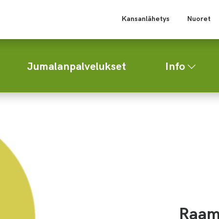
Kansanlähetys
Nuoret
Jumalanpalvelukset
Info
Raama