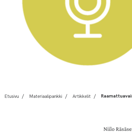
Etusivu
/
Materiaalipankki
/
Artikkelit
/
Raamattuavain
Niilo Räsäs