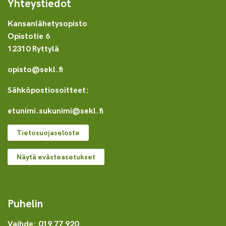
Yhteystiedot
Kansanlähetysopisto
Opistotie 6
12310 Ryttylä
opisto@sekl.fi
Sähköpostiosoitteet:
etunimi.sukunimi@sekl.fi
Tietosuojaseloste
Näytä evästeasetukset
Puhelin
Vaihde: 019 77 920