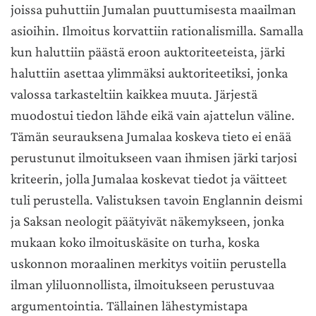
joissa puhuttiin Jumalan puuttumisesta maailman
asioihin. Ilmoitus korvattiin rationalismilla. Samalla
kun haluttiin päästä eroon auktoriteeteista, järki
haluttiin asettaa ylimmäksi auktoriteetiksi, jonka
valossa tarkasteltiin kaikkea muuta. Järjestä
muodostui tiedon lähde eikä vain ajattelun väline.
Tämän seurauksena Jumalaa koskeva tieto ei enää
perustunut ilmoitukseen vaan ihmisen järki tarjosi
kriteerin, jolla Jumalaa koskevat tiedot ja väitteet
tuli perustella. Valistuksen tavoin Englannin deismi
ja Saksan neologit päätyivät näkemykseen, jonka
mukaan koko ilmoituskäsite on turha, koska
uskonnon moraalinen merkitys voitiin perustella
ilman yliluonnollista, ilmoitukseen perustuvaa
argumentointia. Tällainen lähestymistapa