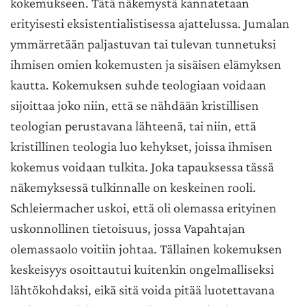
kokemukseen. Tätä näkemystä kannatetaan
erityisesti eksistentialistisessa ajattelussa. Jumalan
ymmärretään paljastuvan tai tulevan tunnetuksi
ihmisen omien kokemusten ja sisäisen elämyksen
kautta. Kokemuksen suhde teologiaan voidaan
sijoittaa joko niin, että se nähdään kristillisen
teologian perustavana lähteenä, tai niin, että
kristillinen teologia luo kehykset, joissa ihmisen
kokemus voidaan tulkita. Joka tapauksessa tässä
näkemyksessä tulkinnalle on keskeinen rooli.
Schleiermacher uskoi, että oli olemassa erityinen
uskonnollinen tietoisuus, jossa Vapahtajan
olemassaolo voitiin johtaa. Tällainen kokemuksen
keskeisyys osoittautui kuitenkin ongelmalliseksi
lähtökohdaksi, eikä sitä voida pitää luotettavana