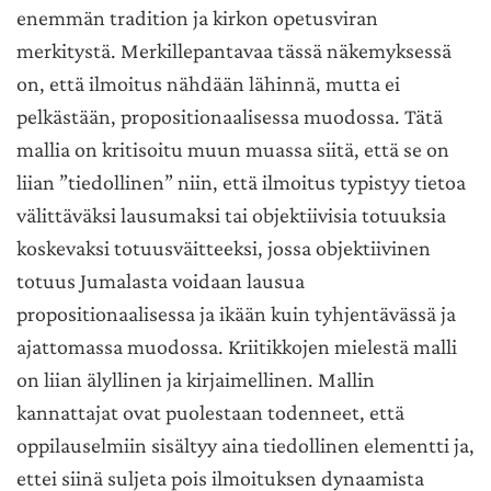
enemmän tradition ja kirkon opetusviran
merkitystä. Merkillepantavaa tässä näkemyksessä
on, että ilmoitus nähdään lähinnä, mutta ei
pelkästään, propositionaalisessa muodossa. Tätä
mallia on kritisoitu muun muassa siitä, että se on
liian ”tiedollinen” niin, että ilmoitus typistyy tietoa
välittäväksi lausumaksi tai objektiivisia totuuksia
koskevaksi totuusväitteeksi, jossa objektiivinen
totuus Jumalasta voidaan lausua
propositionaalisessa ja ikään kuin tyhjentävässä ja
ajattomassa muodossa. Kriitikkojen mielestä malli
on liian älyllinen ja kirjaimellinen. Mallin
kannattajat ovat puolestaan todenneet, että
oppilauselmiin sisältyy aina tiedollinen elementti ja,
ettei siinä suljeta pois ilmoituksen dynaamista