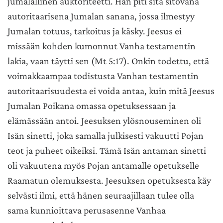
jumalallinen auktoriteetti. Hän piti sitä sitovana
autoritaarisena Jumalan sanana, jossa ilmestyy
Jumalan totuus, tarkoitus ja käsky. Jeesus ei
missään kohden kumonnut Vanha testamentin
lakia, vaan täytti sen (Mt 5:17). Onkin todettu, että
voimakkaampaa todistusta Vanhan testamentin
autoritaarisuudesta ei voida antaa, kuin mitä Jeesus
Jumalan Poikana omassa opetuksessaan ja
elämässään antoi. Jeesuksen ylösnouseminen oli
Isän sinetti, joka samalla julkisesti vakuutti Pojan
teot ja puheet oikeiksi. Tämä Isän antaman sinetti
oli vakuutena myös Pojan antamalle opetukselle
Raamatun olemuksesta. Jeesuksen opetuksesta käy
selvästi ilmi, että hänen seuraajillaan tulee olla
sama kunnioittava perusasenne Vanhaa