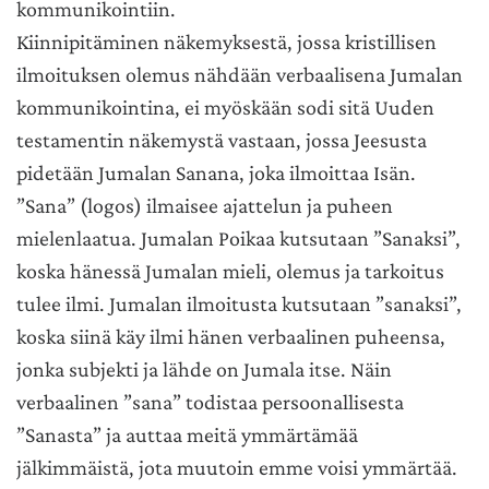
kommunikointiin.
Kiinnipitäminen näkemyksestä, jossa kristillisen
ilmoituksen olemus nähdään verbaalisena Jumalan
kommunikointina, ei myöskään sodi sitä Uuden
testamentin näkemystä vastaan, jossa Jeesusta
pidetään Jumalan Sanana, joka ilmoittaa Isän.
”Sana” (logos) ilmaisee ajattelun ja puheen
mielenlaatua. Jumalan Poikaa kutsutaan ”Sanaksi”,
koska hänessä Jumalan mieli, olemus ja tarkoitus
tulee ilmi. Jumalan ilmoitusta kutsutaan ”sanaksi”,
koska siinä käy ilmi hänen verbaalinen puheensa,
jonka subjekti ja lähde on Jumala itse. Näin
verbaalinen ”sana” todistaa persoonallisesta
”Sanasta” ja auttaa meitä ymmärtämää
jälkimmäistä, jota muutoin emme voisi ymmärtää.