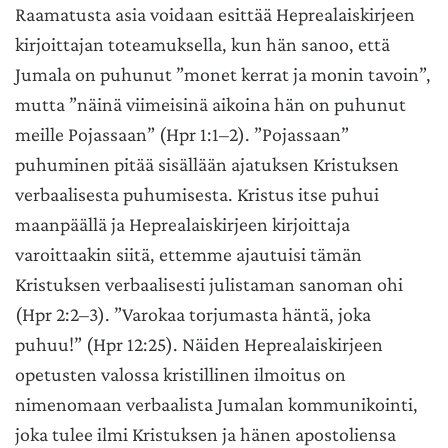
Raamatusta asia voidaan esittää Heprealaiskirjeen
kirjoittajan toteamuksella, kun hän sanoo, että
Jumala on puhunut ”monet kerrat ja monin tavoin”,
mutta ”näinä viimeisinä aikoina hän on puhunut
meille Pojassaan” (Hpr 1:1–2). ”Pojassaan”
puhuminen pitää sisällään ajatuksen Kristuksen
verbaalisesta puhumisesta. Kristus itse puhui
maanpäällä ja Heprealaiskirjeen kirjoittaja
varoittaakin siitä, ettemme ajautuisi tämän
Kristuksen verbaalisesti julistaman sanoman ohi
(Hpr 2:2–3). ”Varokaa torjumasta häntä, joka
puhuu!” (Hpr 12:25). Näiden Heprealaiskirjeen
opetusten valossa kristillinen ilmoitus on
nimenomaan verbaalista Jumalan kommunikointi,
joka tulee ilmi Kristuksen ja hänen apostoliensa