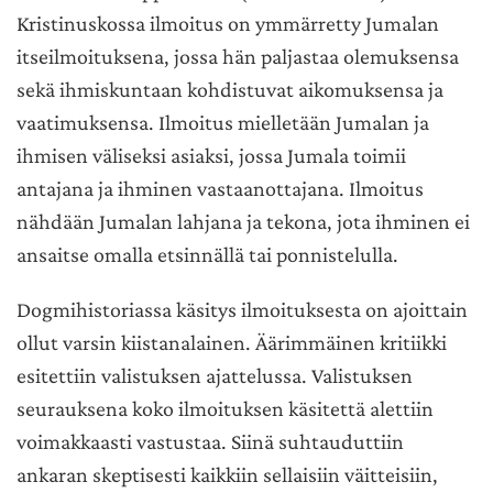
Kristinuskossa ilmoitus on ymmärretty Jumalan
itseilmoituksena, jossa hän paljastaa olemuksensa
sekä ihmiskuntaan kohdistuvat aikomuksensa ja
vaatimuksensa. Ilmoitus mielletään Jumalan ja
ihmisen väliseksi asiaksi, jossa Jumala toimii
antajana ja ihminen vastaanottajana. Ilmoitus
nähdään Jumalan lahjana ja tekona, jota ihminen ei
ansaitse omalla etsinnällä tai ponnistelulla.
Dogmihistoriassa käsitys ilmoituksesta on ajoittain
ollut varsin kiistanalainen. Äärimmäinen kritiikki
esitettiin valistuksen ajattelussa. Valistuksen
seurauksena koko ilmoituksen käsitettä alettiin
voimakkaasti vastustaa. Siinä suhtauduttiin
ankaran skeptisesti kaikkiin sellaisiin väitteisiin,