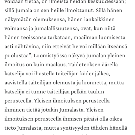
voidaan tietää, on ilmeistä heidän keskuudessaan;
sillä Jumala on sen heille ilmoittanut. Sillä hänen
näkymätön olemuksensa, hänen iankaikkinen
voimansa ja jumalallisuutensa, ovat, kun niitä
hänen teoissansa tarkataan, maailman luomisesta
asti nähtävinä, niin etteivät he voi millään itseänsä
puolustaa”. Luomistyössä näkyvä Jumalan yleinen
ilmoitus on kuin maalaus. Taideteoksen äärellä
katselija voi ihastella taiteilijan kädenjälkeä,
aavistella taiteilijan olemusta ja luonnetta, mutta
katselija ei tunne taiteilijaa pelkän taulun
perusteella. Yleisen ilmoituksen perusteella
ihminen tietää jotakin Jumalasta. Yleisen
ilmoituksen perusteella ihmisen pitäisi olla oikea
tieto Jumalasta, mutta syntisyyden tähden hänellä