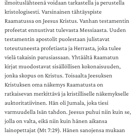
ilmoituslähteenä voidaan tarkastella ja perustella
kristologisesti. Varsinainen tähtäyspiste
Raamatussa on Jeesus Kristus. Vanhan testamentin
profeetat ennustivat tulevasta Messiaasta. Uuden
testamentin apostolit puolestaan julistavat
toteutuneesta profetiasta ja Herrasta, joka tulee
vielä takaisin parusiassaan. Yhtäältä Raamatun
kirjat muodostavat sisällöllisen kokonaisuuden,
jonka skopus on Kristus. Toisaalta Jeesuksen
Kristuksen oma näkemys Raamatusta on
ratkaisevan merkittävä ja kristilliselle näkemykselle
auktoritatiivinen. Hän oli Jumala, joka tiesi
varmuudella Isän tahdon. Jeesus puhui niin kuin se,
jolla on valta, eikä niin kuin hänen aikansa
lainopettajat (Mt 7:29). Hänen sanojensa mukaan