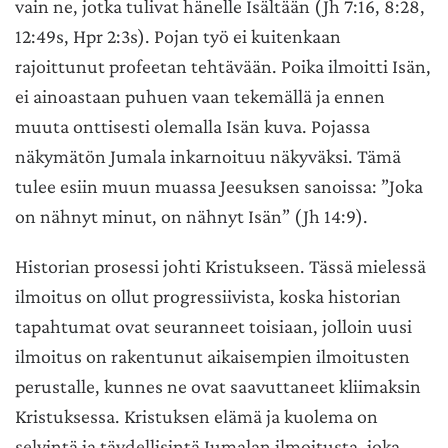
vain ne, jotka tulivat hänelle Isältään (Jh 7:16, 8:28,
12:49s, Hpr 2:3s). Pojan työ ei kuitenkaan
rajoittunut profeetan tehtävään. Poika ilmoitti Isän,
ei ainoastaan puhuen vaan tekemällä ja ennen
muuta onttisesti olemalla Isän kuva. Pojassa
näkymätön Jumala inkarnoituu näkyväksi. Tämä
tulee esiin muun muassa Jeesuksen sanoissa: ”Joka
on nähnyt minut, on nähnyt Isän” (Jh 14:9).
Historian prosessi johti Kristukseen. Tässä mielessä
ilmoitus on ollut progressiivista, koska historian
tapahtumat ovat seuranneet toisiaan, jolloin uusi
ilmoitus on rakentunut aikaisempien ilmoitusten
perustalle, kunnes ne ovat saavuttaneet kliimaksin
Kristuksessa. Kristuksen elämä ja kuolema on
selvintä ja täydellisintä Jumalan ilmoitusta, joka