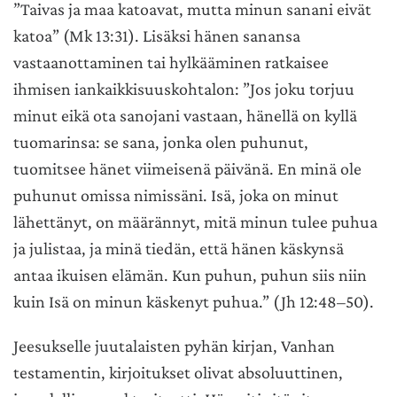
”Taivas ja maa katoavat, mutta minun sanani eivät
katoa” (Mk 13:31). Lisäksi hänen sanansa
vastaanottaminen tai hylkääminen ratkaisee
ihmisen iankaikkisuuskohtalon: ”Jos joku torjuu
minut eikä ota sanojani vastaan, hänellä on kyllä
tuomarinsa: se sana, jonka olen puhunut,
tuomitsee hänet viimeisenä päivänä. En minä ole
puhunut omissa nimissäni. Isä, joka on minut
lähettänyt, on määrännyt, mitä minun tulee puhua
ja julistaa, ja minä tiedän, että hänen käskynsä
antaa ikuisen elämän. Kun puhun, puhun siis niin
kuin Isä on minun käskenyt puhua.” (Jh 12:48–50).
Jeesukselle juutalaisten pyhän kirjan, Vanhan
testamentin, kirjoitukset olivat absoluuttinen,