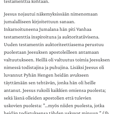
testamenttia kohtaan.
Jeesus nojautui näkemyksissään nimenomaan
jumalalliseen kirjoitettuun sanaan.
Inkarnoituneena Jumalana hän piti Vanhaa
testamenttia inspiroituna ja auktoritatiivisena.
Uuden testamentin auktoriteettiasema perustuu
puolestaan Jeesuksen apostoleilleen antamaan
valtuutukseen. Heillä oli valtuutus toimia Jeesuksen
nimessä todistajina ja puhujina. Lisäksi Jeesus oli
luvannut Pyhän Hengen heidän avukseen
täyttämään sen tehtävän, jonka hän oli heille
antanut. Jeesus rukoili kaikkien omiensa puolesta;
sekä läsnä olleiden apostolien että tulevien
uskovien puolesta: ”…myös niiden puolesta, jotka
heidän todistuksensa tähden uskovat minuun.” (Jh