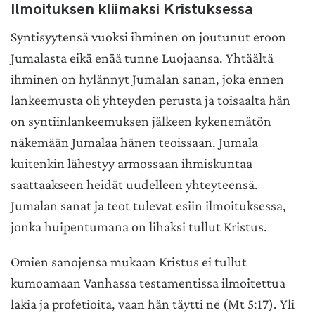
Ilmoituksen kliimaksi Kristuksessa
Syntisyytensä vuoksi ihminen on joutunut eroon
Jumalasta eikä enää tunne Luojaansa. Yhtäältä
ihminen on hylännyt Jumalan sanan, joka ennen
lankeemusta oli yhteyden perusta ja toisaalta hän
on syntiinlankeemuksen jälkeen kykenemätön
näkemään Jumalaa hänen teoissaan. Jumala
kuitenkin lähestyy armossaan ihmiskuntaa
saattaakseen heidät uudelleen yhteyteensä.
Jumalan sanat ja teot tulevat esiin ilmoituksessa,
jonka huipentumana on lihaksi tullut Kristus.
Omien sanojensa mukaan Kristus ei tullut
kumoamaan Vanhassa testamentissa ilmoitettua
lakia ja profetioita, vaan hän täytti ne (Mt 5:17). Yli