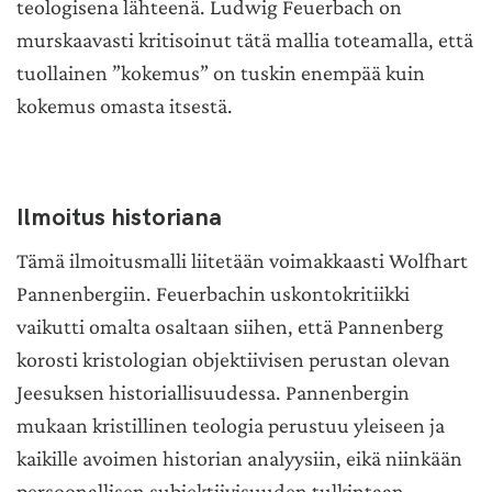
teologisena lähteenä. Ludwig Feuerbach on
murskaavasti kritisoinut tätä mallia toteamalla, että
tuollainen ”kokemus” on tuskin enempää kuin
kokemus omasta itsestä.
Ilmoitus historiana
Tämä ilmoitusmalli liitetään voimakkaasti Wolfhart
Pannenbergiin. Feuerbachin uskontokritiikki
vaikutti omalta osaltaan siihen, että Pannenberg
korosti kristologian objektiivisen perustan olevan
Jeesuksen historiallisuudessa. Pannenbergin
mukaan kristillinen teologia perustuu yleiseen ja
kaikille avoimen historian analyysiin, eikä niinkään
persoonallisen subjektiivisuuden tulkintaan.