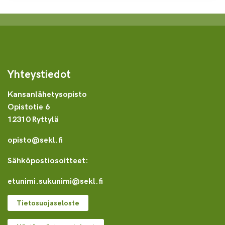
Yhteystiedot
Kansanlähetysopisto
Opistotie 6
12310 Ryttylä
opisto@sekl.fi
Sähköpostiosoitteet:
etunimi.sukunimi@sekl.fi
Tietosuojaseloste