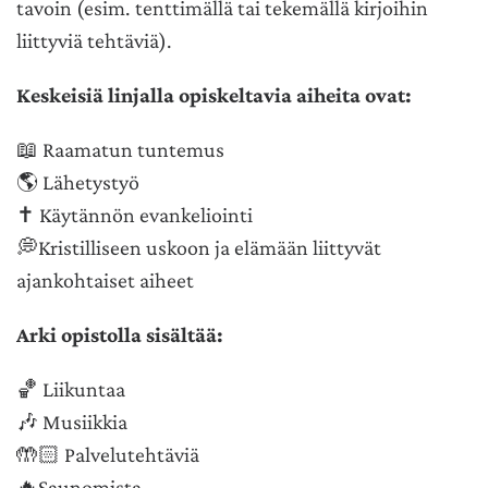
tavoin (esim. tenttimällä tai tekemällä kirjoihin
liittyviä tehtäviä).
Keskeisiä linjalla opiskeltavia aiheita ovat:
📖
Raamatun tuntemus
🌎
Lähetystyö
✝️ K
äytännön evankeliointi
💭K
ristilliseen uskoon ja elämään liittyvät
ajankohtaiset aiheet
Arki opistolla sisältää:
🏀
Liikuntaa
🎶
Musiikkia
🤲🏻 Palvelutehtäviä
🔥
Saunomista