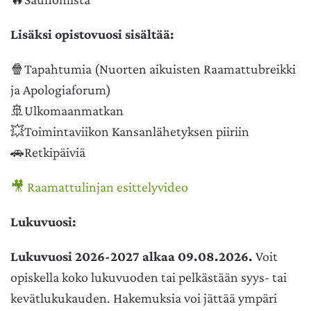
Lisäksi opistovuosi sisältää:
🍿
Tapahtumia (Nuorten aikuisten Raamattubreikki
ja Apologiaforum)
🚢
Ulkomaanmatkan
💥
Toimintaviikon Kansanlähetyksen piiriin
🚗
Retkipäiviä
🎥
Raamattulinjan esittelyvideo
Lukuvuosi:
Lu
kuvuosi 2026-2027 alkaa 09.08.2026.
Voit
opiskella koko lukuvuoden tai pelkästään syys- tai
kevätlukukauden. Hakemuksia voi jättää ympäri