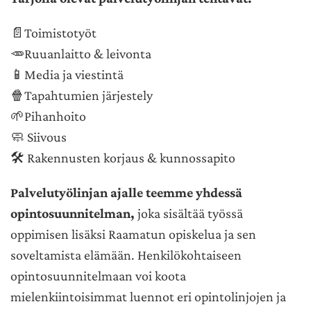
📄T
oimistotyöt
🥕
Ruuanlaitto & leivonta
📱M
edia ja viestintä
🍿T
apahtumien järjestely
🌱P
ihanhoito
🧼
Siivous
🛠️ Rakennusten
korjaus & kunnossapito
Palvelutyölinjan ajalle teemme yhdessä
opintosuunnitelman,
joka sisältää työssä
oppimisen lisäksi Raamatun opiskelua ja sen
soveltamista elämään. Henkilökohtaiseen
opintosuunnitelmaan voi koota
mielenkiintoisimmat luennot eri opintolinjojen ja