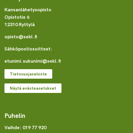
Kansanlähetysopisto
Opistotie 6
12310 Ryttylä
opisto@sekl.fi
Sähköpostiosoitteet:
etunimi.sukunimi@sekl.fi
Tietosuojaseloste
Näytä evästeasetukset
Puhelin
Vaihde: 019 77 920