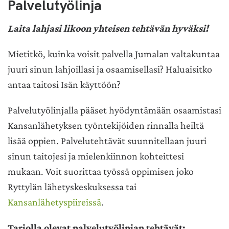
Palvelutyölinja
Laita lahjasi likoon yhteisen tehtävän hyväksi!
Mietitkö, kuinka voisit palvella Jumalan valtakuntaa
juuri sinun lahjoillasi ja osaamisellasi? Haluaisitko
antaa taitosi Isän käyttöön?
Palvelutyölinjalla pääset hyödyntämään osaamistasi
Kansanlähetyksen työntekijöiden rinnalla heiltä
lisää oppien. Palvelutehtävät suunnitellaan juuri
sinun taitojesi ja mielenkiinnon kohteittesi
mukaan. Voit suorittaa työssä oppimisen joko
Ryttylän lähetyskeskuksessa tai
Kansanlähetyspiireissä
.
Tarjolla olevat palvelutyölinjan tehtävät: