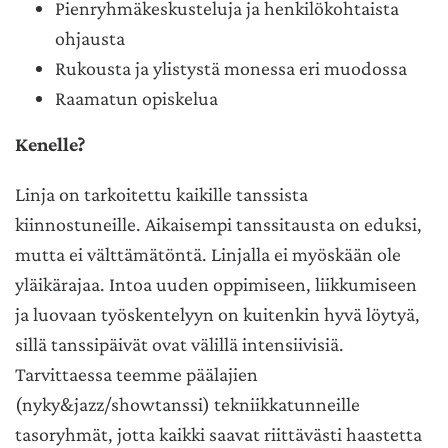
Pienryhmäkeskusteluja ja henkilökohtaista
ohjausta
Rukousta ja ylistystä monessa eri muodossa
Raamatun opiskelua
Kenelle?
Linja on tarkoitettu kaikille tanssista
kiinnostuneille. Aikaisempi tanssitausta on eduksi,
mutta ei välttä
mätöntä. Linjalla ei myöskään ole
yläikärajaa. Intoa uuden oppimiseen, liikkumiseen
ja luovaan työskentelyyn on kuitenkin hyvä löytyä,
sillä tanssipäivät ovat välillä intensiivisiä.
Tarvittaessa teemme päälajien
(nyky&jazz/showtanssi) tekniikkatunneille
tasoryhmät, jotta kaikki saavat riittävästi haastetta