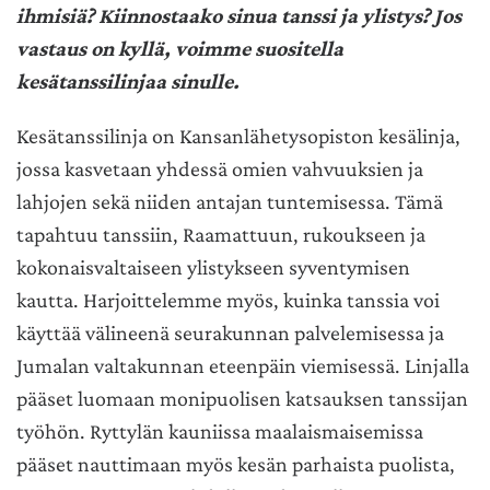
ihmisiä? Kiinnostaako sinua tanssi ja ylistys? Jos
vastaus on kyllä, voimme suositella
kesätanssilinjaa sinulle.
Kesätanssilinja on Kansanlähetysopiston kesälinja,
jossa kasvetaan yhdessä omien vahvuuksien ja
lahjojen sekä niiden antajan tuntemisessa. Tämä
tapahtuu tanssiin, Raamattuun, rukoukseen ja
kokonaisvaltaiseen ylistykseen syventymisen
kautta. Harjoittelemme myös, kuinka tanssia voi
käyttää välineenä seurakunnan palvelemisessa ja
Jumalan valtakunnan eteenpäin viemisessä. Linjalla
pääset luomaan monipuolisen katsauksen tanssijan
työhön.
Ryttylän kauniissa maalaismaisemissa
pääset nauttimaan myös kesän parhaista puolista,