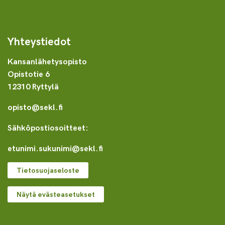
Yhteystiedot
Kansanlähetysopisto
Opistotie 6
12310 Ryttylä
opisto@sekl.fi
Sähköpostiosoitteet:
etunimi.sukunimi@sekl.fi
Tietosuojaseloste
Näytä evästeasetukset