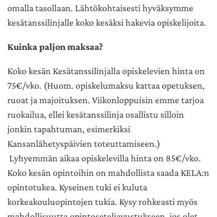
omalla tasollaan.
Lähtökohtaisesti hyväksymme
kesätanssilinjalle koko kesäksi hakevia opiskelijoita.
Kuinka paljon maksaa?
Koko kesän Kesätanssilinjalla opiskelevien hinta on
75€/vko. (Huom. opiskelumaksu kattaa opetuksen,
ruoat ja majoituksen. Viikonloppuisin emme tarjoa
ruokailua, ellei kesätanssilinja osallistu silloin
jonkin tapahtuman, esimerkiksi
Kansanlähetyspäivien toteuttamiseen.)
Lyhyemmän aikaa opiskelevilla hinta on 85€/vko.
Koko kesän opintoihin on mahdollista saada KELA:n
opintotukea. Kyseinen tuki ei kuluta
korkeakouluopintojen tukia. Kysy rohkeasti myös
mahdollisuutta opintoseteliavustukseen, jos olet