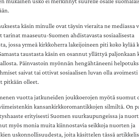
n mukainen usko ei merkinnyt suurelle osalle suomalais
ään.
uksesta käsin minulle ovat täysin vieraita ne mediassa
tut tarinat maaseutu-Suomen ahdistavasta sosiaalisesta
a, jossa yrmeä kirkkoherra lakeijoineen piti koko kylää k
Samasta taustasta käsin en osannut yllättyä paljonkaan 
allosta. Päinvastoin myönnän hengähtäneeni helpotukses
hmiset saivat tai ottivat sosiaalisen luvan olla avoimesti 
t pitkään olleet.
menen vuotta jatkuneiden joukkoerojen myötä suomut 
iimeistenkin kansankirkkoromantikkojen silmiltä. On p
etyshaaste erityisesti Suomen suurkaupungeissa ja nuort
nut myös monia muita kiinnostavia seikkoja nuorten ja
en uskonnollisuudesta, joita käsittelen tässä artikkelis