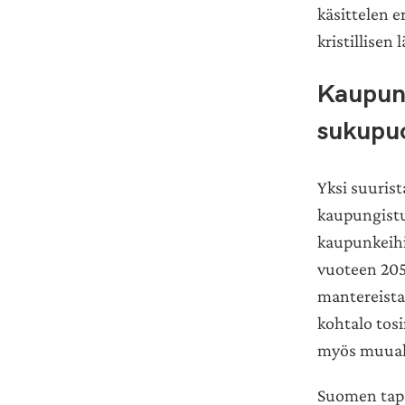
käsittelen e
kristillisen
Kaupung
sukupu
Yksi suurist
kaupungistu
kaupunkeihi
vuoteen 205
mantereista
kohtalo tos
myös muual
Suomen tapa