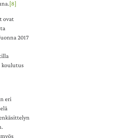
una.
[8]
t ovat
ta
 Vuonna 2017
illa
n koulutus
n eri
elä
enkäsittelyn
n.
a myös