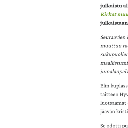
julkaistu a
Kirkot muu
julkaistaan
Seuraavien
muuttuu rad
sukupuolien
maallistumis
jumalanpalve
Elin kuplas
taitteen Hyv
luotsaamat 
jäävän krist
Se odotti pu