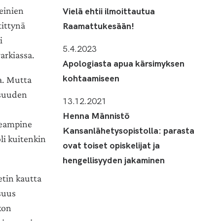
teinien
Vielä ehtii ilmoittautua
tittynä
Raamattukesään!
i
5.4.2023
arkiassa.
Apologiasta apua kärsimyksen
kohtaamiseen
ja. Mutta
isuuden
13.12.2021
Henna Männistö
seampine
Kansanlähetysopistolla: parasta
i kuitenkin
ovat toiset opiskelijat ja
hengellisyyden jakaminen
etin kautta
suus
kon