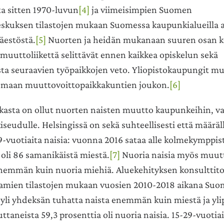
a sitten 1970-luvun
[4]
ja viimeisimpien Suomen
skuksen tilastojen mukaan Suomessa kaupunkialueilla a
äestöstä.
[5]
Nuorten ja heidän mukanaan suuren osan 
uuttoliikettä selittävät ennen kaikkea opiskelun sekä
ta seuraavien työpaikkojen veto. Yliopistokaupungit m
omaan muuttovoittopaikkakuntien joukon.
[6]
ilkasta on ollut nuorten naisten muutto kaupunkeihin, v
eudulle. Helsingissä on sekä suhteellisesti että määräll
9-vuotiaita naisia: vuonna 2016 sataa alle kolmekymppis
 oli 86 samanikäistä miestä.
[7]
Nuoria naisia myös muutt
emmän kuin nuoria miehiä. Aluekehityksen konsulttit
mien tilastojen mukaan vuosien 2010-2018 aikana Suo
 yli yhdeksän tuhatta naista enemmän kuin miestä ja yl
ttaneista 59,3 prosenttia oli nuoria naisia. 15-29-vuoti