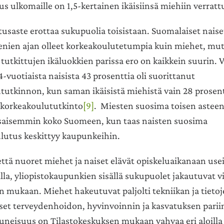
s ulkomaille on 1,5-kertainen ikäisiinsä miehiin verratt
usaste erottaa sukupuolia toisistaan. Suomalaiset naise
ien ajan olleet korkeakoulutetumpia kuin miehet, mut
tutkittujen ikäluokkien parissa ero on kaikkein suurin.
4-vuotiaista naisista 43 prosenttia oli suorittanut
tutkinnon, kun saman ikäisistä miehistä vain 28 prosent
i korkeakoulututkinto
[9]
. Miesten suosima toisen astee
saisemmin koko Suomeen, kun taas naisten suosima
ulutus keskittyy kaupunkeihin.
 että nuoret miehet ja naiset elävät opiskeluaikanaan usei
la, yliopistokaupunkien sisällä sukupuolet jakautuvat vi
n mukaan. Miehet hakeutuvat paljolti tekniikan ja tietoj
aiset terveydenhoidon, hyvinvoinnin ja kasvatuksen parii
uneisuus on Tilastokeskuksen mukaan vahvaa eri aloill