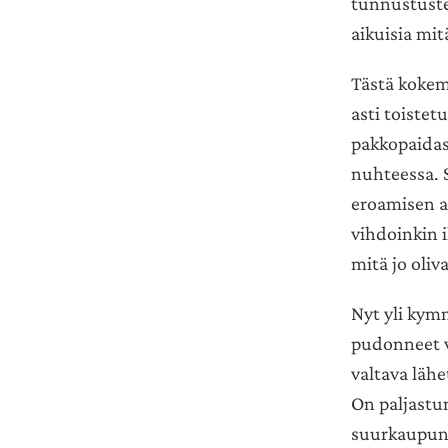
tunnustuste
aikuisia mit
Tästä kokem
asti toiste
pakkopaidast
nuhteessa. 
eroamisen a
vihdoinkin i
mitä jo oliva
Nyt yli kym
pudonneet v
valtava läh
On paljastu
suurkaupunki