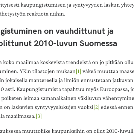
rityisesti kaupungistumisen ja syntyvyyden laskun yhtey
 lähetystyön reaktiota niihin.
istuminen on vauhdittunut ja
olittunut 2010-luvun Suomessa
a koko maailmaa koskevista trendeistä on jo pitkään ollu
minen. YK:n tilastojen mukaan
[1]
väkeä muuttaa maas
n jokaisella mantereella ja ilmiön ennustetaan jatkuvan
0 asti. Kaupungistumista tapahtuu myös Euroopassa, j
 poiketen leimaa samanaikainen väkiluvun vähentymin
in on laskevien syntyvyyslukujen vuoksi
[2]
edessä ennen 
la maailmassa.
[3]
uksessa muuttoliike kaupunkeihin on ollut 2010-luvull