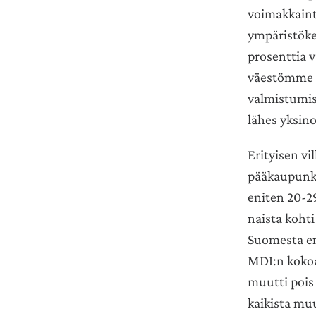
voimakkaint
ympäristöke
prosenttia v
väestömme m
valmistumis
lähes yksin
Erityisen v
pääkaupunkis
eniten 20-2
naista kohti
Suomesta en
MDI:n kokoa
muutti pois
kaikista muu