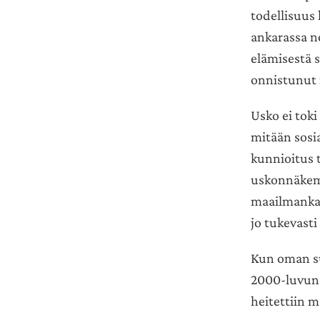
todellisuus 
ankarassa no
elämisestä 
onnistunut 
Usko ei toki
mitään sosia
kunnioitus t
uskonnäkemy
maailmankat
jo tukevast
Kun oman su
2000-luvun 
heitettiin m