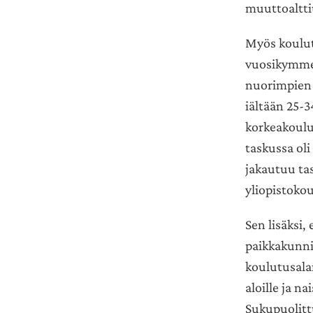
muuttoalttiu
Myös koulut
vuosikymmen
nuorimpien 
iältään 25-3
korkeakoulu
taskussa ol
jakautuu ta
yliopistoko
Sen lisäksi,
paikkakunnil
koulutusala
aloille ja n
Sukupuolitt