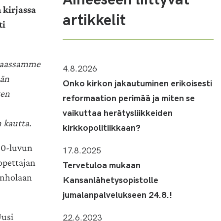
 kirjassa
artikkelit
ti
maassamme
4.8.2026
ään
Onko kirkon jakautuminen erikoisesti
ten
reformaation perimää ja miten se
vaikuttaa herätysliikkeiden
 kautta.
kirkkopolitiikkaan?
90-luvun
17.8.2025
 opettajan
Tervetuloa mukaan
unholaan
Kansanlähetysopistolle
jumalanpalvelukseen 24.8.!
Uusi
22.6.2023