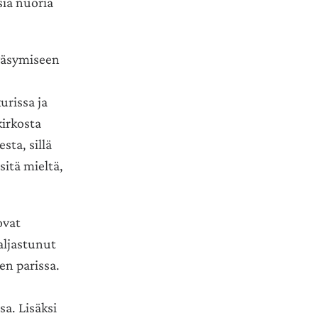
ia nuoria
 väsymiseen
urissa ja
kirkosta
ta, sillä
sitä mieltä,
ovat
aljastunut
en parissa.
sa. Lisäksi