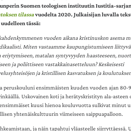
lunperin Suomen teologisen instituutin Iustitia-sarjan
toksen tilassa
vuodelta 2020
.
Julkaisijan luvalla teks
 uudelleen tässä:
 kahdenkymmenen vuoden aikana kristinuskon asema 
ikaalisti. Miten vastaamme kaupungistumiseen liittyv
 eriytymiseen, matalan syntyvyyden haasteeseen, nuor
een ja poliittiseen vastakkainasetteluun? Keskeisesti
lusyhteisöjen ja kristillisen kasvatuksen ja koulutuksen
sa peruskouluni ensimmäisten kuuden vuoden ajan 80-
inkäällä. Uskovainen koti ja herätyskristityn ala-asteen
ensimmäiset kuusi hienoa kouluvuotta sulkivat minut 
illisen yhtenäiskulttuurin viimeiseen saippuapalloon.
hkeamistaan, ja näin tapahtui yläasteelle siirryttäessä. 