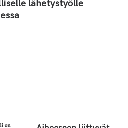
lliselle lähetystyölle
essa
Aiheeseen liittyvät
li on