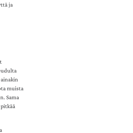
ttä ja
t
eudulta
 ainakin
ota muista
en. Sama
pitkää
a