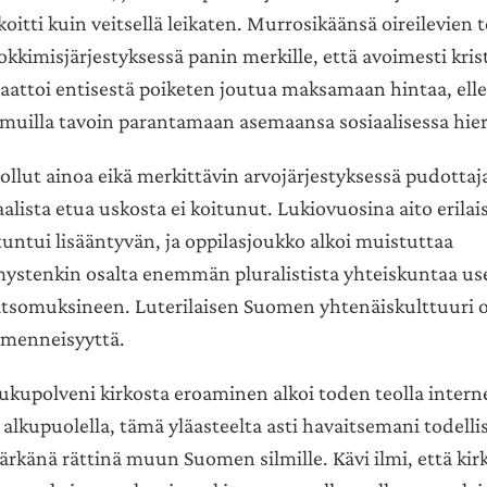
koitti kuin veitsellä leikaten. Murrosikäänsä oireilevien 
kkimisjärjestyksessä panin merkille, että avoimesti kris
saattoi entisestä poiketen joutua maksamaan hintaa, elle
muilla tavoin parantamaan asemaansa sosiaalisessa hier
 ollut ainoa eikä merkittävin arvojärjestyksessä pudotta
alista etua uskosta ei koitunut. Lukiovuosina aito erila
untui lisääntyvän, ja oppilasjoukko alkoi muistuttaa
stenkin osalta enemmän pluralistista yhteiskuntaa u
somuksineen. Luterilaisen Suomen yhtenäiskulttuuri ol
i menneisyyttä.
kupolveni kirkosta eroaminen alkoi toden teolla intern
alkupuolella, tämä yläasteelta asti havaitsemani todelli
ärkänä rättinä muun Suomen silmille. Kävi ilmi, että kir