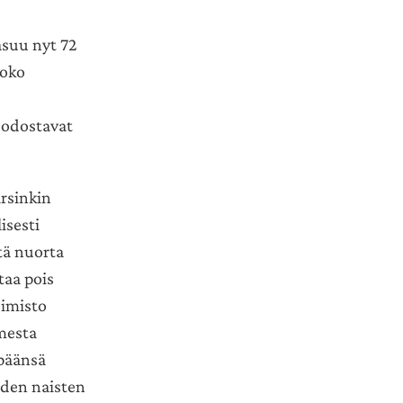
suu nyt 72
koko
uodostavat
arsinkin
isesti
tä nuorta
aa pois
oimisto
mesta
ipäänsä
aiden naisten