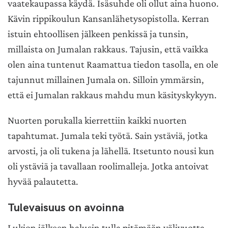
vaatekaupassa käydä. Isäsuhde oli ollut aina huono.
Kävin rippikoulun Kansanlähetysopistolla. Kerran
istuin ehtoollisen jälkeen penkissä ja tunsin,
millaista on Jumalan rakkaus. Tajusin, että vaikka
olen aina tuntenut Raamattua tiedon tasolla, en ole
tajunnut millainen Jumala on. Silloin ymmärsin,
että ei Jumalan rakkaus mahdu mun käsityskykyyn.
Nuorten porukalla kierrettiin kaikki nuorten
tapahtumat. Jumala teki työtä. Sain ystäviä, jotka
arvosti, ja oli tukena ja lähellä. Itsetunto nousi kun
oli ystäviä ja tavallaan roolimalleja. Jotka antoivat
hyvää palautetta.
Tulevaisuus on avoinna
Lukion jälkeen halusin tulla pitämään välivuotta