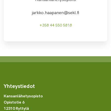
jarkko.haapanen@sekl.fi
+358 44 550 5818
Yhteystiedot
Kansanlähetysopisto
Opistotie 6
12310 Ryttylä