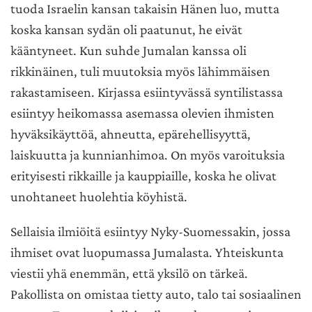
tuoda Israelin kansan takaisin Hänen luo, mutta
koska kansan sydän oli paatunut, he eivät
kääntyneet. Kun suhde Jumalan kanssa oli
rikkinäinen, tuli muutoksia myös lähimmäisen
rakastamiseen. Kirjassa esiintyvässä syntilistassa
esiintyy heikomassa asemassa olevien ihmisten
hyväksikäyttöä, ahneutta, epärehellisyyttä,
laiskuutta ja kunnianhimoa. On myös varoituksia
erityisesti rikkaille ja kauppiaille, koska he olivat
unohtaneet huolehtia köyhistä.
Sellaisia ilmiöitä esiintyy Nyky-Suomessakin, jossa
ihmiset ovat luopumassa Jumalasta. Yhteiskunta
viestii yhä enemmän, että yksilö on tärkeä.
Pakollista on omistaa tietty auto, talo tai sosiaalinen