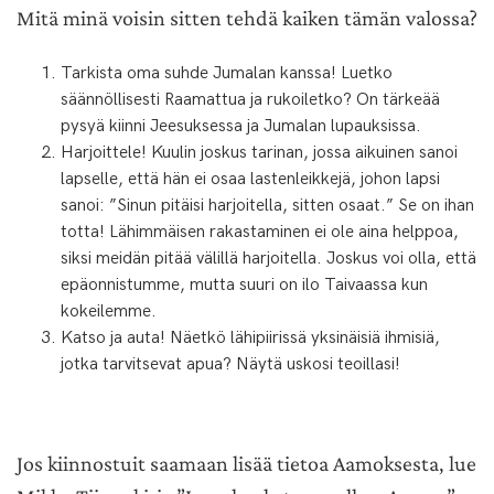
Mitä minä voisin sitten tehdä kaiken tämän valossa?
Tarkista oma suhde Jumalan kanssa! Luetko
säännöllisesti Raamattua ja rukoiletko? On tärkeää
pysyä kiinni Jeesuksessa ja Jumalan lupauksissa.
Harjoittele! Kuulin joskus tarinan, jossa aikuinen sanoi
lapselle, että hän ei osaa lastenleikkejä, johon lapsi
sanoi: ”Sinun pitäisi harjoitella, sitten osaat.” Se on ihan
totta! Lähimmäisen rakastaminen ei ole aina helppoa,
siksi meidän pitää välillä harjoitella. Joskus voi olla, että
epäonnistumme, mutta suuri on ilo Taivaassa kun
kokeilemme.
Katso ja auta! Näetkö lähipiirissä yksinäisiä ihmisiä,
jotka tarvitsevat apua? Näytä uskosi teoillasi!
Jos kiinnostuit saamaan lisää tietoa Aamoksesta, lue