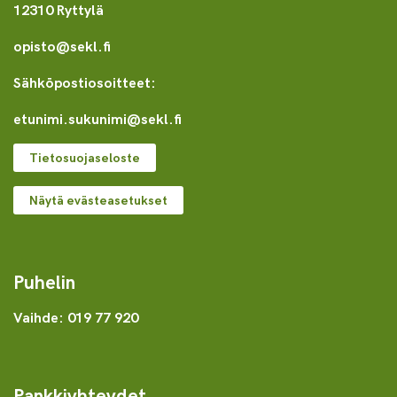
12310 Ryttylä
opisto@sekl.fi
Sähköpostiosoitteet:
etunimi.sukunimi@sekl.fi
Tietosuojaseloste
Näytä evästeasetukset
Puhelin
Vaihde: 019 77 920
Pankkiyhteydet