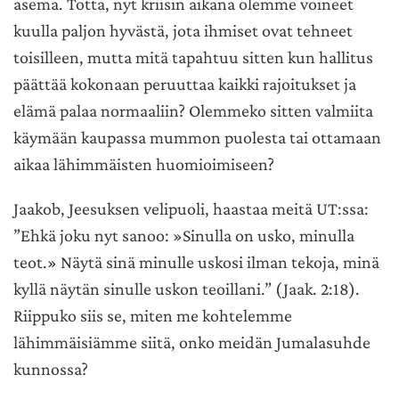
asema. Totta, nyt kriisin aikana olemme voineet
kuulla paljon hyvästä, jota ihmiset ovat tehneet
toisilleen, mutta mitä tapahtuu sitten kun hallitus
päättää kokonaan peruuttaa kaikki rajoitukset ja
elämä palaa normaaliin? Olemmeko sitten valmiita
käymään kaupassa mummon puolesta tai ottamaan
aikaa lähimmäisten huomioimiseen?
Jaakob, Jeesuksen velipuoli, haastaa meitä UT:ssa:
”Ehkä joku nyt sanoo: »Sinulla on usko, minulla
teot.» Näytä sinä minulle uskosi ilman tekoja, minä
kyllä näytän sinulle uskon teoillani.” (Jaak. 2:18).
Riippuko siis se, miten me kohtelemme
lähimmäisiämme siitä, onko meidän Jumalasuhde
kunnossa?