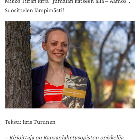
Mikko Tiiran kirja ”Jumalan katseen alla – Aamos”.
Suosittelen lämpimästi!
Teksti: Iiris Turunen
– Kirjoittaja on Kansanlähetysopiston opiskelija