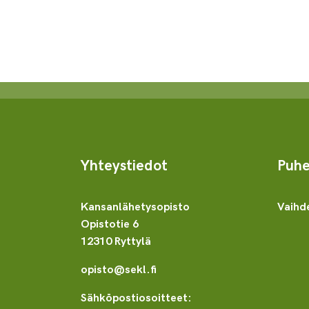
Yhteystiedot
Puhe
Kansanlähetysopisto
Vaihd
Opistotie 6
12310 Ryttylä
opisto@sekl.fi
Sähköpostiosoitteet: