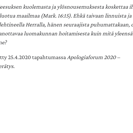
Jeesuksen kuolemasta ja ylösnousemuksesta koskettaa 
 luotua maailmaa (Mark. 16:15). Ehkä taivaan linnuista j
lehtineella Herralla, hänen seuraajista puhumattakaan, 
nottavaa luomakunnan hoitamisesta kuin mitä yleensä
me?
tty 25.4.2020 tapahtumassa
Apologiaforum 2020 –
erätys
.