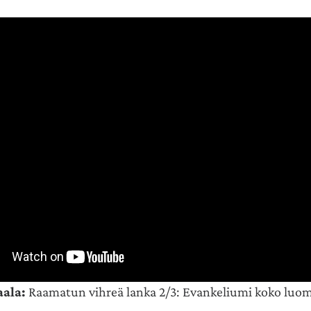
aala:
Raamatun vihreä lanka 2/3: Evankeliumi koko luo