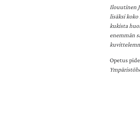
Ilouutinen 
lisäksi koko
kukista huo
enemmän sa
kuvittelem
Opetus pide
Ympäristöh