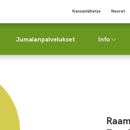
Kansanlähetys
Nuoret
Jumalanpalvelukset
Info
Raama