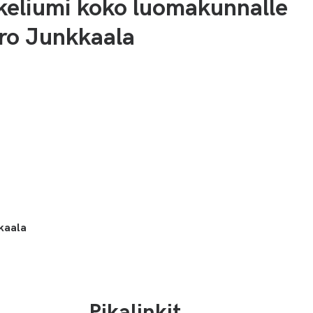
keliumi koko luomakunnalle
ro Junkkaala
kkaala
Pikalinkit