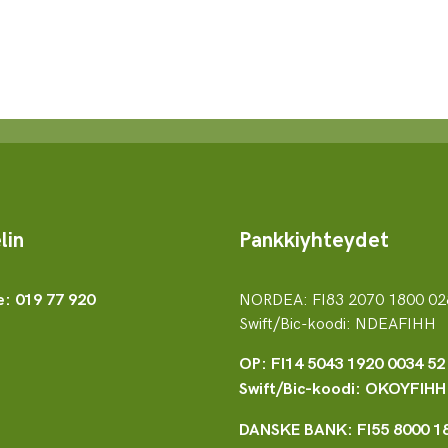
lin
Pankkiyhteydet
NORDEA: FI83 2070 1800 02
e: 019 77 920
Swift/Bic-koodi: NDEAFIHH
OP: FI14 5043 1920 0034 52
Swift/Bic-koodi: OKOYFIHH
DANSKE BANK: FI55 8000 1