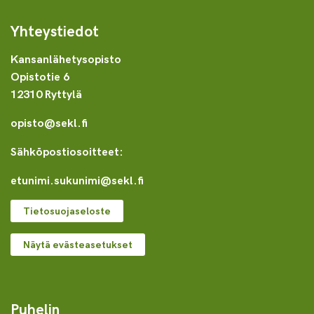
Yhteystiedot
Kansanlähetysopisto
Opistotie 6
12310 Ryttylä
opisto@sekl.fi
Sähköpostiosoitteet:
etunimi.sukunimi@sekl.fi
Tietosuojaseloste
Näytä evästeasetukset
Puhelin