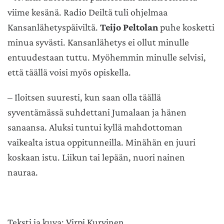
viime kesänä. Radio Deiltä tuli ohjelmaa
Kansanlähetyspäiviltä.
Teijo Peltolan
puhe kosketti
minua syvästi. Kansanlähetys ei ollut minulle
entuudestaan tuttu. Myöhemmin minulle selvisi,
että täällä voisi myös opiskella.
– Iloitsen suuresti, kun saan olla täällä
syventämässä suhdettani Jumalaan ja hänen
sanaansa. Aluksi tuntui kyllä mahdottoman
vaikealta istua oppitunneilla. Minähän en juuri
koskaan istu. Liikun tai lepään, nuori nainen
nauraa.
Teksti ja kuva: Virpi Kurvinen