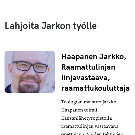
Lahjoita Jarkon työlle
Haapanen Jarkko,
Raamattulinjan
linjavastaava,
raamattukouluttaja
Teologian maisteri Jarkko
Haapanen toimii
Kansanlähetysopistolla
raamattulinjan vastaavana
opettajana. Näiden tehtävien