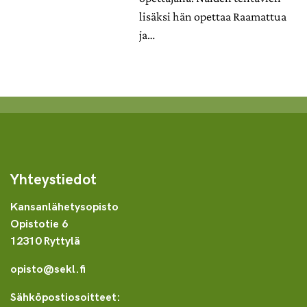
lisäksi hän opettaa Raamattua
ja…
Yhteystiedot
Kansanlähetysopisto
Opistotie 6
12310 Ryttylä
opisto@sekl.fi
Sähköpostiosoitteet: