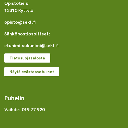
Opistotie 6
12310 Ryttylä
opisto@sekl.fi
Sähköpostiosoitteet:
etunimi.sukunimi@sekl.fi
Tietosuojaseloste
Näytä evästeasetukset
Puhelin
Vaihde: 019 77 920