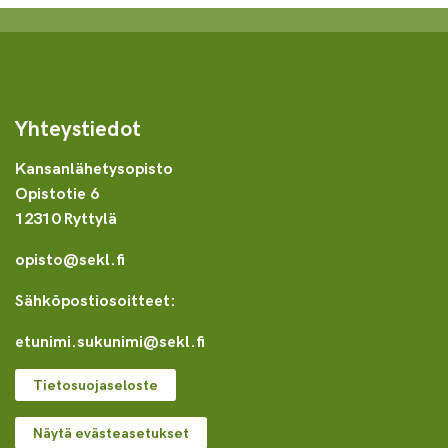
Yhteystiedot
Kansanlähetysopisto
Opistotie 6
12310 Ryttylä
opisto@sekl.fi
Sähköpostiosoitteet:
etunimi.sukunimi@sekl.fi
Tietosuojaseloste
Näytä evästeasetukset