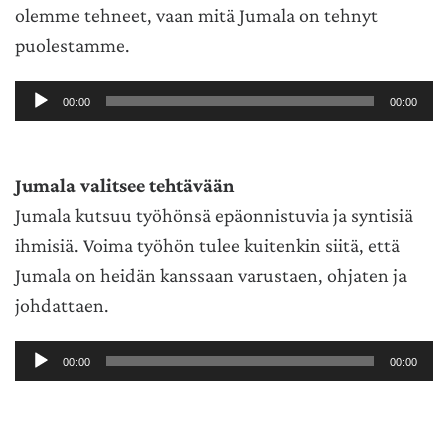
olemme tehneet, vaan mitä Jumala on tehnyt
puolestamme.
Äänitoistin
00:00
00:00
Jumala valitsee tehtävään
Jumala kutsuu työhönsä epäonnistuvia ja syntisiä
ihmisiä. Voima työhön tulee kuitenkin siitä, että
Jumala on heidän kanssaan varustaen, ohjaten ja
johdattaen.
Äänitoistin
00:00
00:00