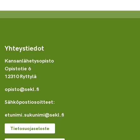
Yhteystiedot
Kansanlähetysopisto
Opistotie 6
12310 Ryttylä
opisto@sekl.fi
Sähköpostiosoitteet:
etunimi.sukunimi@sekl.fi
Tietosuojaseloste