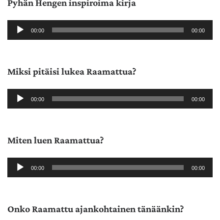
Pyhän Hengen inspiroima kirja
Äänitoistin
00:00
00:00
Miksi pitäisi lukea Raamattua?
Äänitoistin
00:00
00:00
Miten luen Raamattua?
Äänitoistin
00:00
00:00
Onko Raamattu ajankohtainen tänäänkin?