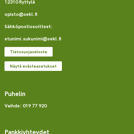
12310 Ryttylä
opisto@sekl.fi
Sähköpostiosoitteet:
etunimi.sukunimi@sekl.fi
Tietosuojaseloste
Näytä evästeasetukset
Puhelin
Vaihde: 019 77 920
Pankkiyhteydet