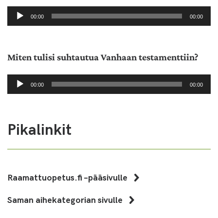
Äänitoistin
00:00
00:00
Miten tulisi suhtautua Vanhaan testamenttiin?
Äänitoistin
00:00
00:00
Pikalinkit
Raamattuopetus.fi –pääsivulle
Saman aihekategorian sivulle