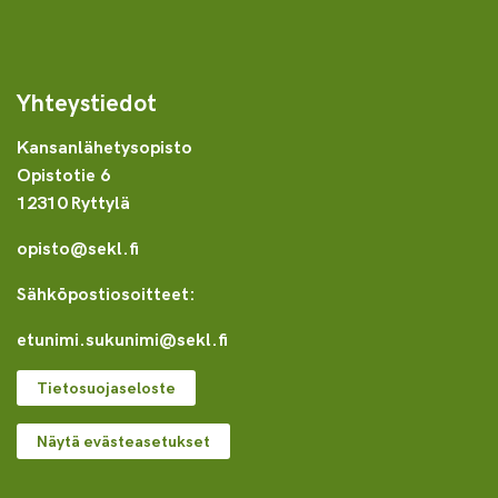
Yhteystiedot
Kansanlähetysopisto
Opistotie 6
12310 Ryttylä
opisto@sekl.fi
Sähköpostiosoitteet:
etunimi.sukunimi@sekl.fi
Tietosuojaseloste
Näytä evästeasetukset