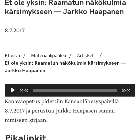
Et ole yksin: Raamatun näkökulmia
kärsimykseen — Jarkko Haapanen
8.7.2017
Etusivu
/
Materiaalipankki
/
Artikkelit
/
Et ole yksin: Raamatun näkökulmia kärsimykseen —
Jarkko Haapanen
Äänitoistin
00:00
00:00
Kanavaopetus pidettiin Kansanlähetyspäivillä
8.7.2017 ja perustuu Jarkko Haapasen saman
nimiseen kirjaan.
Pikalinkit