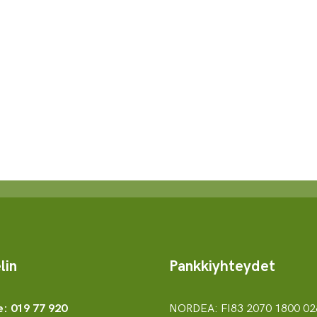
lin
Pankkiyhteydet
NORDEA: FI83 2070 1800 02
e: 019 77 920