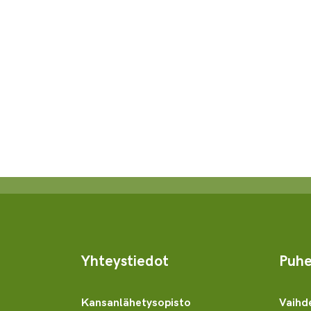
Yhteystiedot
Puhe
Kansanlähetysopisto
Vaihd