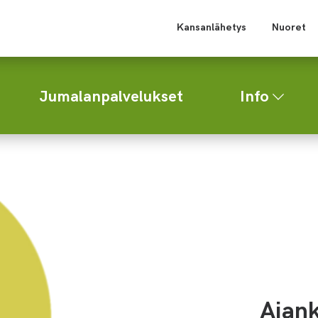
Kansanlähetys
Nuoret
Jumalanpalvelukset
Info
Ajank