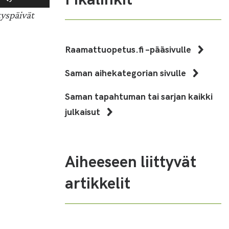
ylös
yspäivät
ja
alas
säädät
Raamattuopetus.fi –pääsivulle
äänenvoimakkuutta
suuremmaksi
Saman aihekategorian sivulle
ja
pienemmäksi.
Saman tapahtuman tai sarjan kaikki
julkaisut
Aiheeseen liittyvät
artikkelit