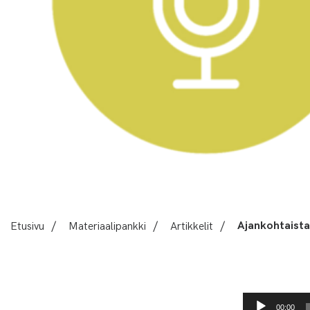
Etusivu
/
Materiaalipankki
/
Artikkelit
/
Ajankohtaista
Äänitoistin
00:00