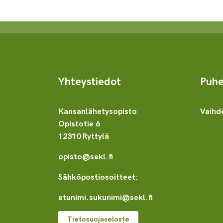
Yhteystiedot
Puhe
Kansanlähetysopisto
Vaihd
Opistotie 6
12310 Ryttylä
opisto@sekl.fi
Sähköpostiosoitteet:
etunimi.sukunimi@sekl.fi
Tietosuojaseloste