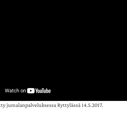
tty jumalanpalveluksessa Ryttylässä 14.5.2017.