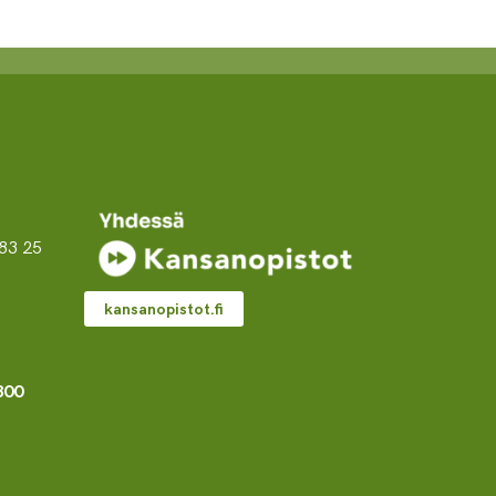
83 25
kansanopistot.fi
800