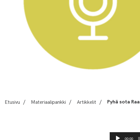
Etusivu
/
Materiaalipankki
/
Artikkelit
/
Pyhä sota Ra
Äänitoistin
00:00