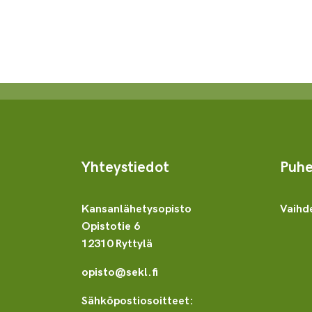
Yhteystiedot
Puhe
Kansanlähetysopisto
Vaihd
Opistotie 6
12310 Ryttylä
opisto@sekl.fi
Sähköpostiosoitteet: