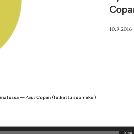
Copan
10.9.2016
amatussa — Paul Copan (tulkattu suomeksi)
00:00