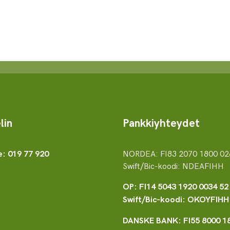
lin
Pankkiyhteydet
NORDEA: FI83 2070 1800 02
e: 019 77 920
Swift/Bic-koodi: NDEAFIHH
OP: FI14 5043 1920 0034 52
Swift/Bic-koodi: OKOYFIHH
DANSKE BANK: FI55 8000 1