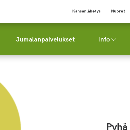
Kansanlähetys
Nuoret
Jumalanpalvelukset
Info
Pyhä