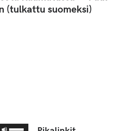
 (tulkattu suomeksi)
Pikalinkit
Nuolinäppäimillä