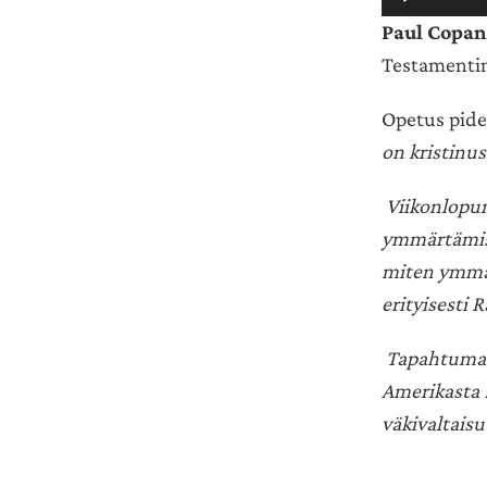
Paul Copan
Testamenti
Opetus pide
on kristinus
Viikonlopun
ymmärtämis
miten ymmär
erityisesti
Tapahtuman 
Amerikasta 
väkivaltaisu