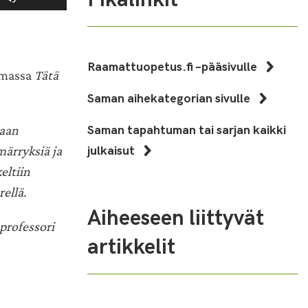
ylös
ja
alas
säädät
Raamattuopetus.fi –pääsivulle
umassa
äänenvoimakkuutta
Tätä
suuremmaksi
Saman aihekategorian sivulle
ja
pienemmäksi.
Saman tapahtuman tai sarjan kaikki
paan
julkaisut
rryksiä ja
eltiin
ellä.
Aiheeseen liittyvät
professori
artikkelit