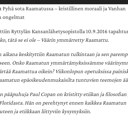
:
Pyhä sota Raamatussa – kristillinen moraali ja Vanhan
n ongelmat
ttiin Ryttylän Kansanlähetysopistolla 10.9.2016 tapaht
ko, tätä se ei ole – Väärin ymmärretty Raamattu
.
 aikana keskityttiin Raamatun tulkintaan ja sen parem
een. Onko Raamatun ymmärtämyksissämme väärinymmä
tää Raamattua oikein? Viikonlopun opetuksissa painisk
 Raamatun epäoikeudenmukaisilta tuntuvien teemojen äär
pääpuhuja Paul Copan on kristitty etiikan ja filosofian 
Floridasta. Hän on perehtynyt ennen kaikkea Raamatun
uteen ja etiikkaan liittyviin kysymyksiin.