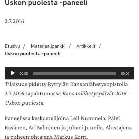
Uskon puolesta -paneeli
2.7.2016
Etusivu
/
Materiaalipankki
/
Artikkelit
/
Uskon puolesta -paneeli
Äänitoistin
00:00
00:00
Tilaisuus pidetty Ryttylän Kansanlähetysopistolla
2.7.2016 tapahtumassa
Kansanlähetyspäivät 2016 –
Uskon puolesta
.
Paneelissa keskustelijoina Leif Nummela, Päivi
Räsänen, Ari Salminen ja Juhani Junnila. Alustajana
ja puheenjohtajana Markus Korri.