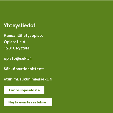
Yhteystiedot
Kansanlähetysopisto
Opistotie 6
12310 Ryttylä
opisto@sekl.fi
Sähköpostiosoitteet:
etunimi.sukunimi@sekl.fi
Tietosuojaseloste
Näytä evästeasetukset