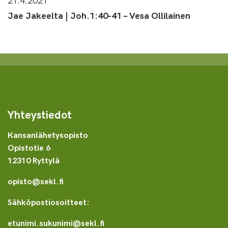
Jae Jakeelta | Joh.1:40-41 – Vesa Ollilainen
Yhteystiedot
Kansanlähetysopisto
Opistotie 6
12310 Ryttylä
opisto@sekl.fi
Sähköpostiosoitteet:
etunimi.sukunimi@sekl.fi