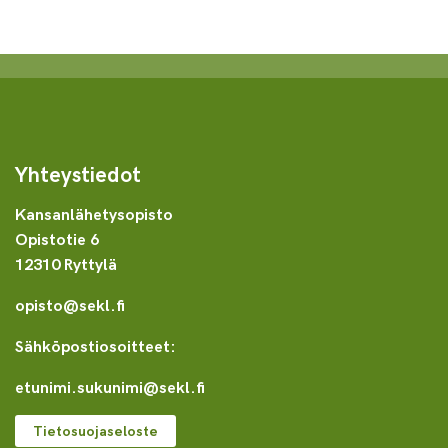
Yhteystiedot
Kansanlähetysopisto
Opistotie 6
12310 Ryttylä
opisto@sekl.fi
Sähköpostiosoitteet:
etunimi.sukunimi@sekl.fi
Tietosuojaseloste