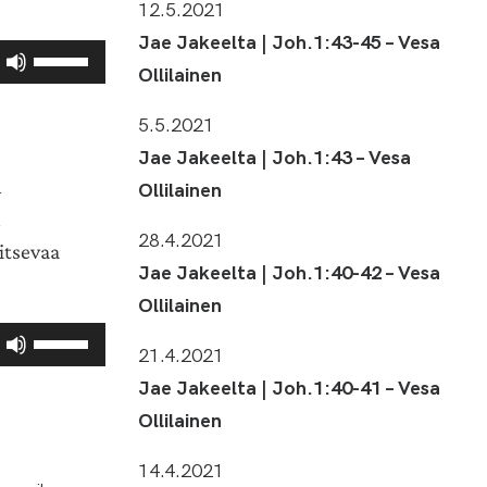
12.5.2021
ja
Jae Jakeelta | Joh.1:43-45 – Vesa
pienemmäksi.
Nuolinäppäimillä
Ollilainen
ylös
ja
5.5.2021
alas
Jae Jakeelta | Joh.1:43 – Vesa
säädät
n
äänenvoimakkuutta
Ollilainen
suuremmaksi
n
ja
28.4.2021
itsevaa
pienemmäksi.
Jae Jakeelta | Joh.1:40-42 – Vesa
Ollilainen
Nuolinäppäimillä
21.4.2021
ylös
Jae Jakeelta | Joh.1:40-41 – Vesa
ja
alas
Ollilainen
säädät
äänenvoimakkuutta
14.4.2021