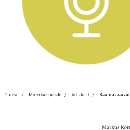
Etusivu
/
Materiaalipankki
/
Artikkelit
/
Raamattuavain
Markus Korr