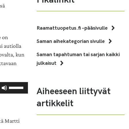
ssä
Raamattuopetus.fi –pääsivulle
e on
Saman aihekategorian sivulle
i autiolla
Saman tapahtuman tai sarjan kaikki
ovalta, kun
julkaisut
ttavaan
Nuolinäppäimillä
Aiheeseen liittyvät
ylös
ja
artikkelit
alas
säädät
tä Martti
äänenvoimakkuutta
suuremmaksi