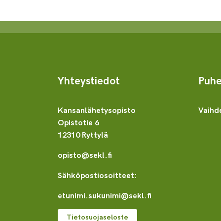
Yhteystiedot
Puhe
Kansanlähetysopisto
Vaihd
Opistotie 6
12310 Ryttylä
opisto@sekl.fi
Sähköpostiosoitteet:
etunimi.sukunimi@sekl.fi
Tietosuojaseloste