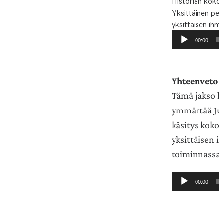
Historian kok
Yksittäinen p
yksittäisen i
Äänitoistin
00:00
Yhteenveto
Tämä jakso 
ymmärtää Ju
käsitys kok
yksittäisen
toiminnass
Äänitoistin
00:00