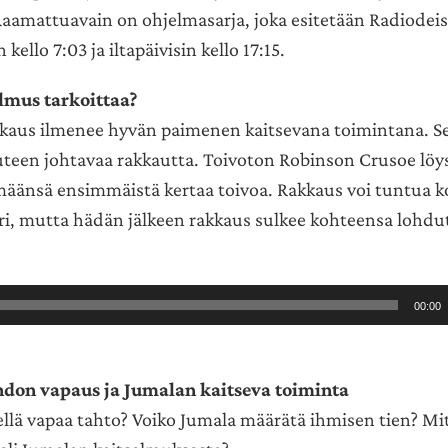
 Raamattuavain on ohjelmasarja, joka esitetään Radiodei
kello 7:03 ja iltapäivisin kello 17:15.
lmus tarkoittaa?
kaus ilmenee hyvän paimenen kaitsevana toimintana. S
uteen johtavaa rakkautta. Toivoton Robinson Crusoe löys
ämäänsä ensimmäistä kertaa toivoa. Rakkaus voi tuntua k
ri, mutta hädän jälkeen rakkaus sulkee kohteensa lohdu
00:00
hdon vapaus ja Jumalan kaitseva toiminta
llä vapaa tahto? Voiko Jumala määrätä ihmisen tien? Mi