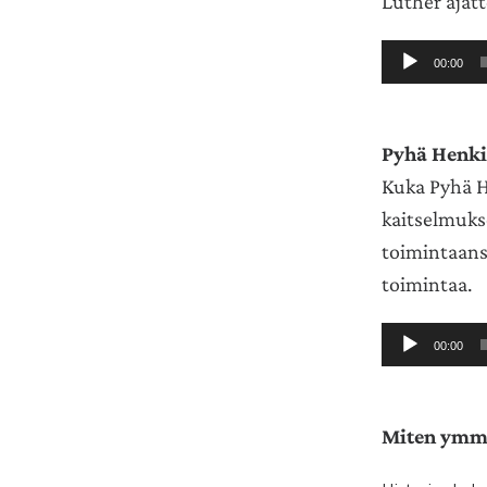
Luther ajat
Äänitoistin
00:00
Pyhä Henki
Kuka Pyhä H
kaitselmuks
toimintaans
toimintaa.
Äänitoistin
00:00
Miten ymmä