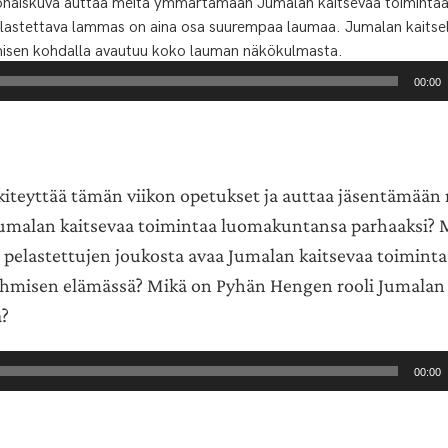
onaiskuva auttaa meitä ymmärtämään Jumalan kaitsevaa toiminta
elastettava lammas on aina osa suurempaa laumaa. Jumalan kaits
hmisen kohdalla avautuu koko lauman näkökulmasta.
00:00
kiteyttää tämän viikon opetukset ja auttaa jäsentämään 
malan kaitsevaa toimintaa luomakuntansa parhaaksi? 
o pelastettujen joukosta avaa Jumalan kaitsevaa toiminta
 ihmisen elämässä? Mikä on Pyhän Hengen rooli Jumalan 
a?
00:00