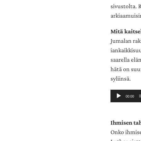
sivustolta.
arkiaamuisin 
Mitä kaitse
Jumalan rak
iankaikkisu
saarella el
hätä on suu
syliinsä.
Äänitoistin
00:00
Ihmisen ta
Onko ihmise