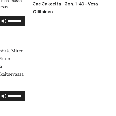
a maailmassa.
suuremmaksi
Jae Jakeelta | Joh.1:40 – Vesa
elmus
ja
Ollilainen
pienemmäksi.
Nuolinäppäimillä
ylös
ja
alas
säädät
niitä. Miten
äänenvoimakkuutta
suuremmaksi
Miten
ja
a
pienemmäksi.
kaitsevassa
Nuolinäppäimillä
ylös
ja
alas