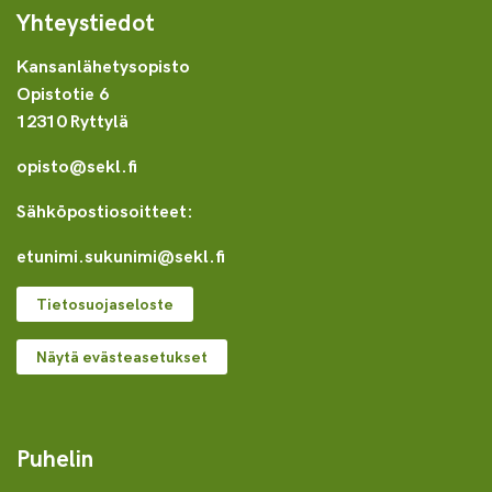
Yhteystiedot
Kansanlähetysopisto
Opistotie 6
12310 Ryttylä
opisto@sekl.fi
Sähköpostiosoitteet:
etunimi.sukunimi@sekl.fi
Tietosuojaseloste
Näytä evästeasetukset
Puhelin