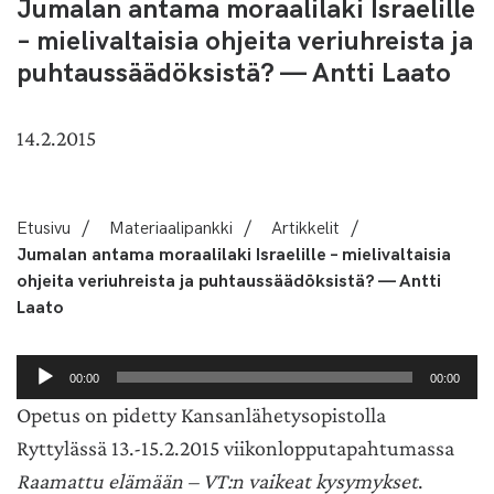
Jumalan antama moraalilaki Israelille
– mielivaltaisia ohjeita veriuhreista ja
puhtaussäädöksistä? — Antti Laato
14.2.2015
Etusivu
/
Materiaalipankki
/
Artikkelit
/
Jumalan antama moraalilaki Israelille – mielivaltaisia
ohjeita veriuhreista ja puhtaussäädöksistä? — Antti
Laato
Äänitoistin
00:00
00:00
Opetus on pidetty Kansanlähetysopistolla
Ryttylässä 13.-15.2.2015 viikonlopputapahtumassa
Raamattu elämään – VT:n vaikeat kysymykset
.