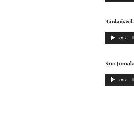
Rankaiseek
Äänitoistin
00:00
Kun Jumala
Äänitoistin
00:00