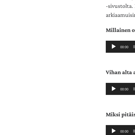
-sivustolta
arkiaamuisin 
Millainen 
Äänitoistin
00:00
Vihan alta 
Äänitoistin
00:00
Miksi pitäi
Äänitoistin
00:00