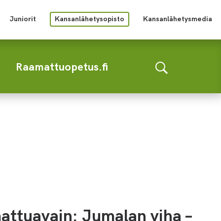
Juniorit
Kansanlähetysopisto
Kansanlähetysmedia
Raamattuopetus.fi
ttuavain: Jumalan viha –