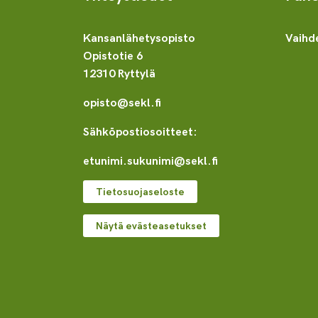
Kansanlähetysopisto
Vaihd
Opistotie 6
12310 Ryttylä
opisto@sekl.fi
Sähköpostiosoitteet:
etunimi.sukunimi@sekl.fi
Tietosuojaseloste
Näytä evästeasetukset