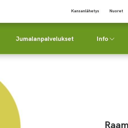
Kansanlähetys
Nuoret
Jumalanpalvelukset
Info
Raama