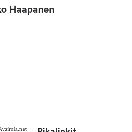
ko Haapanen
Pikalinkit
 Avaimia.net