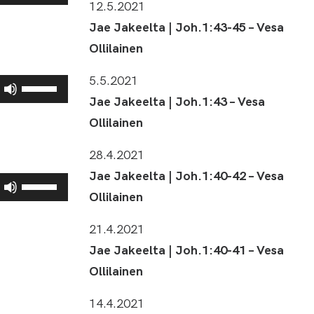
ylös
12.5.2021
ja
ja
pienemmäksi.
Jae Jakeelta | Joh.1:43-45 – Vesa
alas
Ollilainen
säädät
äänenvoimakkuutta
5.5.2021
Nuolinäppäimillä
suuremmaksi
Jae Jakeelta | Joh.1:43 – Vesa
ylös
ja
ja
pienemmäksi.
Ollilainen
alas
säädät
28.4.2021
äänenvoimakkuutta
Jae Jakeelta | Joh.1:40-42 – Vesa
Nuolinäppäimillä
suuremmaksi
Ollilainen
ylös
ja
ja
pienemmäksi.
21.4.2021
alas
Jae Jakeelta | Joh.1:40-41 – Vesa
säädät
äänenvoimakkuutta
Ollilainen
suuremmaksi
ja
14.4.2021