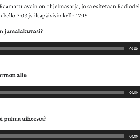
. Raamattuavain on ohjelmasarja, joka esitetään Radiodei
kello 7:03 ja iltapäivisin kello 17:15.
on jumalakuvasi?
00:00
armon alle
00:00
si puhua aiheesta?
00:00