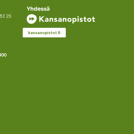
83 25
kansanopistot.fi
800