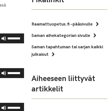
ssä
Raamattuopetus.fi –pääsivulle
Saman aihekategorian sivulle
Nuolinäppäimillä
ylös
Saman tapahtuman tai sarjan kaikki
ja
julkaisut
alas
säädät
äänenvoimakkuutta
Nuolinäppäimillä
suuremmaksi
Aiheeseen liittyvät
ylös
ja
ja
pienemmäksi.
artikkelit
alas
säädät
äänenvoimakkuutta
Nuolinäppäimillä
suuremmaksi