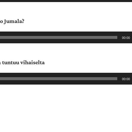
o Jumala?
00:00
 tuntuu vihaiselta
00:00