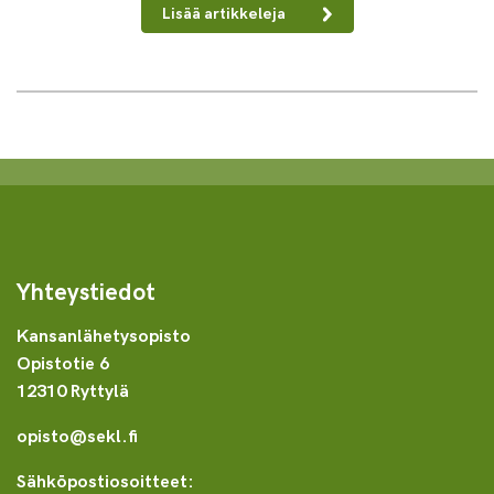
Lisää artikkeleja
Yhteystiedot
Kansanlähetysopisto
Opistotie 6
12310 Ryttylä
opisto@sekl.fi
Sähköpostiosoitteet: