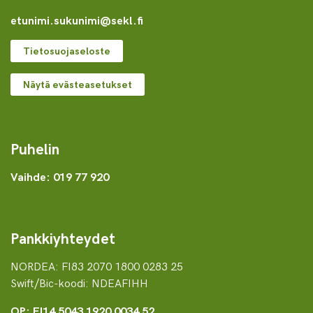
etunimi.sukunimi@sekl.fi
Tietosuojaseloste
Näytä evästeasetukset
Puhelin
Vaihde: 019 77 920
Pankkiyhteydet
NORDEA: FI83 2070 1800 0283 25
Swift/Bic-koodi: NDEAFIHH
OP: FI14 5043 1920 0034 52