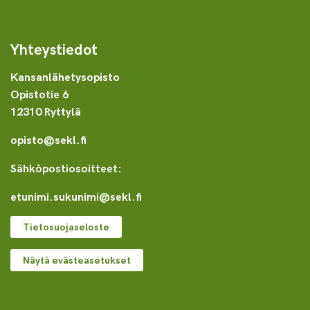
Yhteystiedot
Kansanlähetysopisto
Opistotie 6
12310 Ryttylä
opisto@sekl.fi
Sähköpostiosoitteet:
etunimi.sukunimi@sekl.fi
Tietosuojaseloste
Näytä evästeasetukset