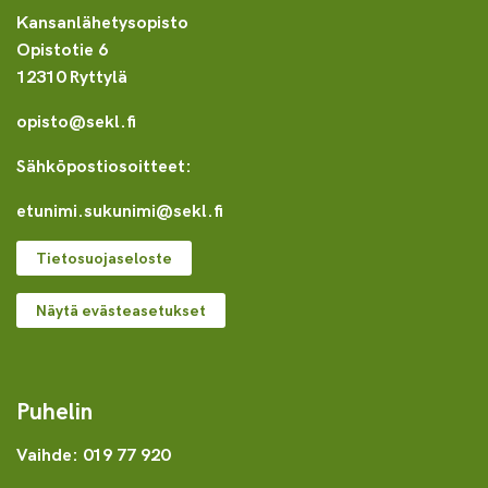
Kansanlähetysopisto
Opistotie 6
12310 Ryttylä
opisto@sekl.fi
Sähköpostiosoitteet:
etunimi.sukunimi@sekl.fi
Tietosuojaseloste
Näytä evästeasetukset
Puhelin
Vaihde: 019 77 920